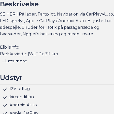
Beskrivelse
SE HER | På lager, Fartpilot, Navigation via CarPlay/Auto,
LED kørelys, Apple CarPlay / Android Auto, El-justerbar
sidespejle, Elruder for, Isofix på passagersæde og
bagsæder, Nøglefri betjening og meget mere
Elbilsinfo:
Rækkevidde: (WLTP): 311 km
Hjemmeladning: 11 kw (ca. 4 timer)
...Læs mere
Hurtigladning: 85 kw (10-80% = ca. 25 min)
Udstyr
Se flere billeder, få et overblik over totalomkostninger
og faktorers påvirkning på rækkevidden på am.dk
12V udtag
Radio
Servo
Udvendig temperaturmåler
USB stik
Alufælge
LED kørelys
LED baglygter
Justerbart rat
Kopholder
Stofindtræk
Touch-skærm
ABS
Airbag
Antispin
ESP
Isofix
4 sæder
Håndfri telefon
Infocenter
Aircondition
Husk at booke en forudgående aftale her eller via
Android Auto
am.dk - så er bilen gjort klar, når du kommer, og der er
Apple CarPlay
sat tid af med en salgskonsulent til at snakke om