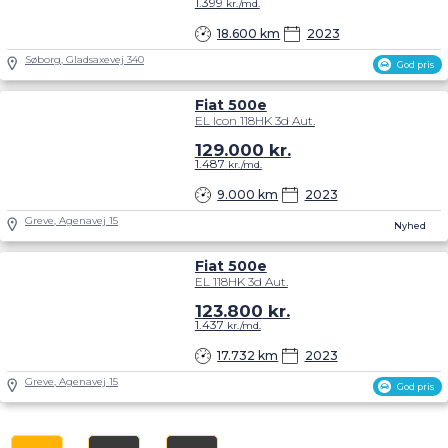
1.399
kr./md.
18.600 km
2023
Søborg, Gladsaxevej 340
God pris
Fiat 500e
EL Icon 118HK 3d Aut.
129.000
kr.
1.487
kr./md.
9.000 km
2023
Greve, Agenavej 15
Nyhed
Fiat 500e
EL 118HK 3d Aut.
123.800
kr.
1.437
kr./md.
17.732 km
2023
Greve, Agenavej 15
God pris