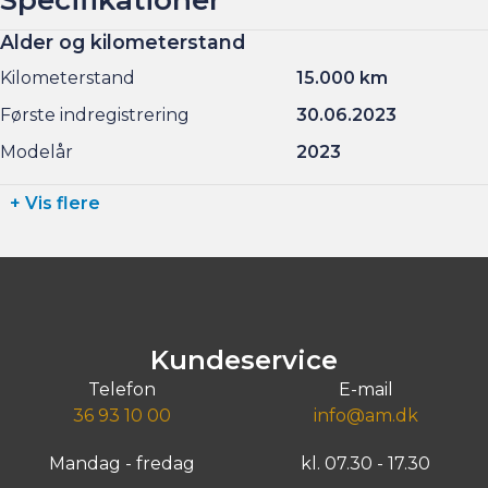
Alder og kilometerstand
Kilometerstand
15.000 km
Første indregistrering
30.06.2023
Modelår
2023
+ Vis flere
Kundeservice
Telefon
E-mail
36 93 10 00
info@am.dk
Mandag - fredag
kl. 07.30 - 17.30