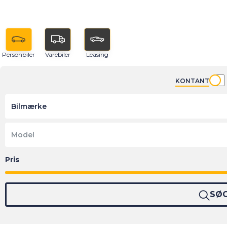
Personbiler
Varebiler
Leasing
KONTANT
Bilmærke
Model
SØ