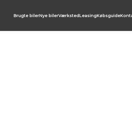
Brugte biler
Nye biler
Værksted
Leasing
Købsguide
Kont