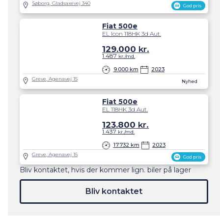
Søborg, Gladsaxevej 340
God pris
Fiat 500e
EL Icon 118HK 3d Aut.
129.000
kr.
1.487
kr./md.
9.000 km
2023
Greve, Agenavej 15
Nyhed
Fiat 500e
EL 118HK 3d Aut.
123.800
kr.
1.437
kr./md.
17.732 km
2023
Greve, Agenavej 15
God pris
Bliv kontaktet, hvis der kommer lign. biler på lager
Bliv kontaktet