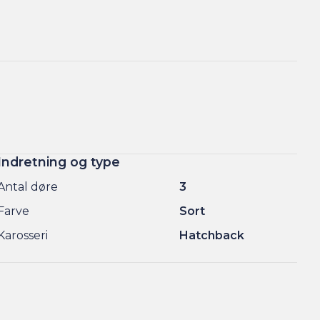
Indretning og type
Antal døre
3
Farve
Sort
Karosseri
Hatchback