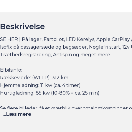
Beskrivelse
SE HER | På lager, Fartpilot, LED Kørelys, Apple CarPlay /
Isofix på passagersæde og bagsæder, Nøglefri start, 12
Træthedsregistrering, Antispin og meget mere.
Elbilsinfo:
Rækkevidde: (WLTP): 312 km
Hjemmeladning: 11 kw (ca. 4 timer)
Hurtigladning: 85 kw (10-80% = ca. 25 min)
Se flere billeder, få et overblik over totalomkostninge
...Læs mere
Husk at booke en forudgående aftale her eller via am.dk 
sat tid af med en salgskonsulent til at snakke om handl