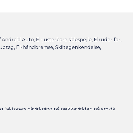
 Android Auto, El-justerbare sidespejle, Elruder for,
v Udtag, El-håndbremse, Skiltegenkendelse,
r og faktorers påvirkning på rækkevidden på am.dk
- så er bilen gjort klar, når du kommer, og der er
en efterfølgende.