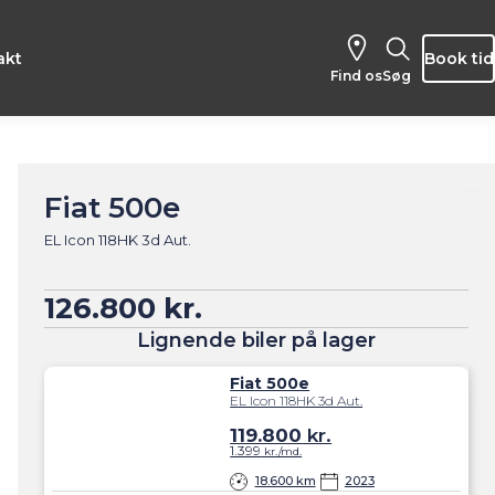
akt
Book tid
Find os
Søg
Fiat 500e
EL Icon 118HK 3d Aut.
126.800 kr.
Lignende biler på lager
Fiat 500e
EL Icon 118HK 3d Aut.
119.800
kr.
1.399
kr./md.
18.600 km
2023