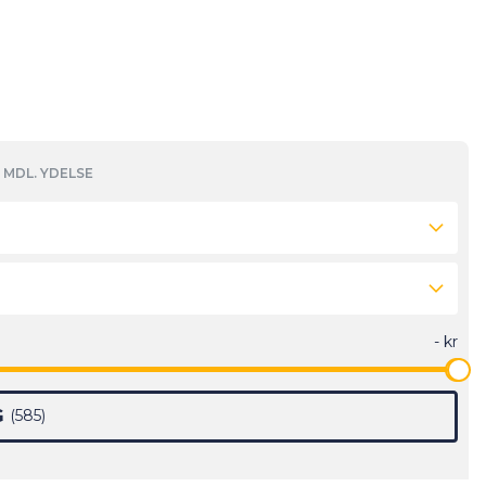
MDL. YDELSE
G
585