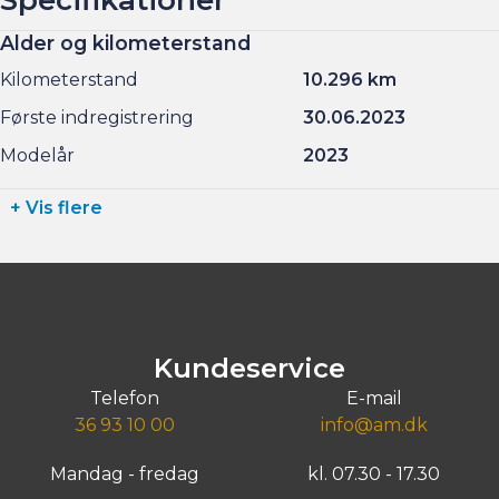
Alder og kilometerstand
Kilometerstand
10.296 km
Første indregistrering
30.06.2023
Modelår
2023
+ Vis flere
Kundeservice
Telefon
E-mail
36 93 10 00
info@am.dk
Mandag - fredag
kl. 07.30 - 17.30