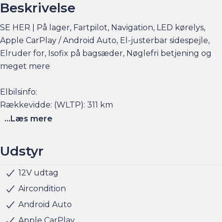
Beskrivelse
SE HER | På lager, Fartpilot, Navigation, LED kørelys,
Apple CarPlay / Android Auto, El-justerbar sidespejle,
Elruder for, Isofix på bagsæder, Nøglefri betjening og
meget mere
Elbilsinfo:
Rækkevidde: (WLTP): 311 km
Hjemmeladning: 11 kw (ca. 4 timer)
...Læs mere
Hurtigladning: 85 kw (10-80% = ca. 25 min)
Udstyr
Se flere billeder, få et overblik over totalomkostninger
og faktorers påvirkning på rækkevidden på am.dk
12V udtag
Servo
Udvendig temperaturmåler
USB stik
Alufælge
LED kørelys
LED baglygter
Justerbart rat
Kopholder
Stofindtræk
ABS
Airbag
Antispin
ESP
Isofix
Håndfri telefon
Infocenter
Aircondition
Husk at booke en forudgående aftale her eller via
Android Auto
am.dk - så er bilen gjort klar, når du kommer, og der er
Apple CarPlay
sat tid af med en salgskonsulent til at snakke om