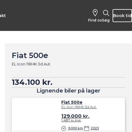
akt
Book tid
Find os
Søg
Fiat 500e
EL Icon 118HK 3d Aut.
134.100 kr.
Lignende biler på lager
Fiat 500e
EL Icon 118HK 3d Aut.
129.000
kr.
1.487
kr./md.
9.000 km
2023