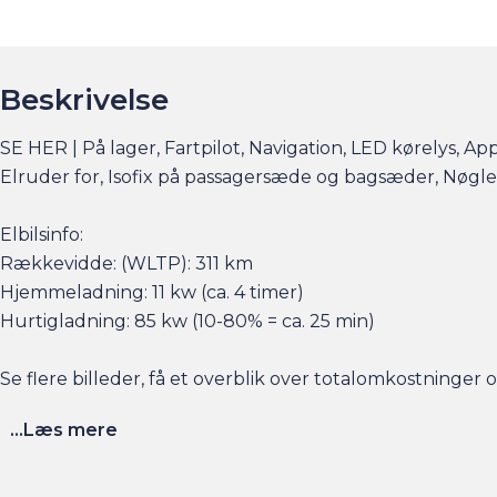
Beskrivelse
SE HER | På lager, Fartpilot, Navigation, LED kørelys, App
Elruder for, Isofix på passagersæde og bagsæder, Nøgl
Elbilsinfo:
Rækkevidde: (WLTP): 311 km
Hjemmeladning: 11 kw (ca. 4 timer)
Hurtigladning: 85 kw (10-80% = ca. 25 min)
Se flere billeder, få et overblik over totalomkostninge
...Læs mere
Husk at booke en forudgående aftale her eller via am.dk 
sat tid af med en salgskonsulent til at snakke om handl