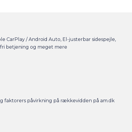
le CarPlay / Android Auto, El-justerbar sidespejle,
efri betjening og meget mere
r og faktorers påvirkning på rækkevidden på am.dk
- så er bilen gjort klar, når du kommer, og der er
en efterfølgende.