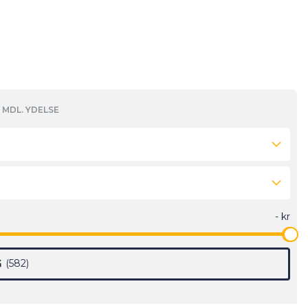
MDL. YDELSE
G
582