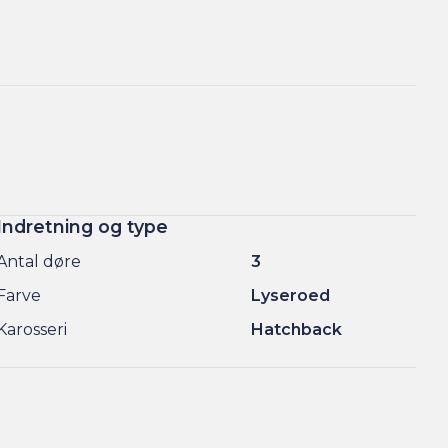
Indretning og type
Antal døre
3
Farve
Lyseroed
Karosseri
Hatchback