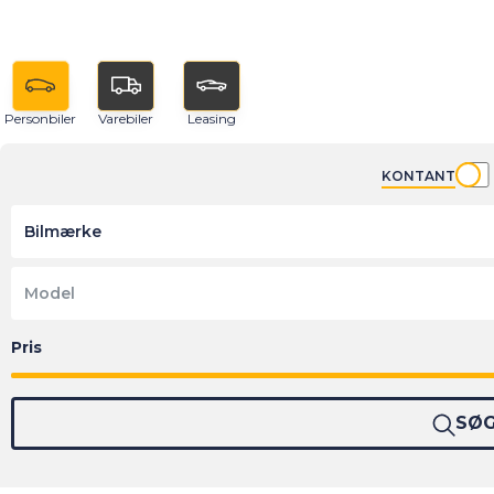
Personbiler
Varebiler
Leasing
KONTANT
Bilmærke
Model
SØ