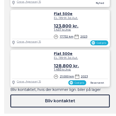
Greve, Agenavej 15
Nyhed
Fiat 500e
EL 118HK 3d Aut.
123.800
kr.
1.437
kr./md.
17.732 km
2023
Greve, Agenavej 15
God pris
Fiat 500e
EL 118HK 3d Aut.
128.800
kr.
1.485
kr./md.
21.000 km
2023
Greve, Agenavej 15
God pris
Reserveret
Bliv kontaktet, hvis der kommer lign. biler på lager
Bliv kontaktet