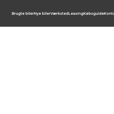
Brugte biler
Nye biler
Værksted
Leasing
Købsguide
Kont