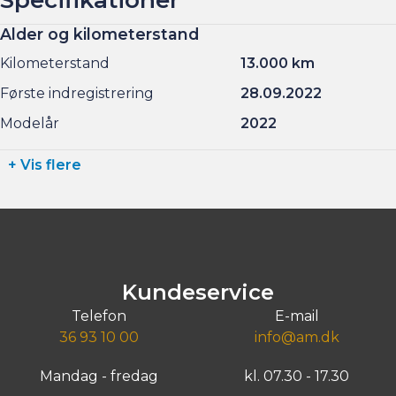
Alder og kilometerstand
Kilometerstand
13.000 km
Første indregistrering
28.09.2022
Modelår
2022
+ Vis flere
Kundeservice
Telefon
E-mail
36 93 10 00
info@am.dk
Mandag - fredag
kl. 07.30 - 17.30