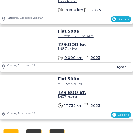
1.399
kr./md.
18.600 km
2023
Søborg, Gladsaxevej 340
God pris
Fiat 500e
EL Icon 118HK 3d Aut.
129.000
kr.
1.487
kr./md.
9.000 km
2023
Greve, Agenavej 15
Nyhed
Fiat 500e
EL 118HK 3d Aut.
123.800
kr.
1.437
kr./md.
17.732 km
2023
Greve, Agenavej 15
God pris