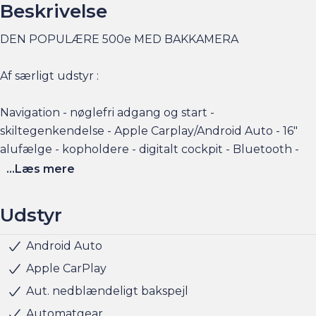
Beskrivelse
DEN POPULÆRE 500e MED BAKKAMERA
Af særligt udstyr :
Navigation - nøglefri adgang og start -
skiltegenkendelse - Apple Carplay/Android Auto - 16"
alufælge - kopholdere - digitalt cockpit - Bluetooth -
DAB radio - LED kørelys og baglygter - automatisk
...Læs mere
nødbremsesystem - fuldautomatisk klimaanlæg - o.m.a.
Udstyr
Elbilsinfo:
Rækkevidde: (WLTP): 312 km
Android Auto
Nøglefri start
Kørecomputer
16" Alufælge
LED baglygter
LED kørelys
Metallak
Kopholder
6 Airbags
Automatisk nødbremsesystem
ESP
Lyssensor
Isofix
Startspærre
Skiltegenkendelse
Hjemmeladning: 11 kw (ca. 4 timer)
Apple CarPlay
Hurtigladning: 85 kw (10-80% = ca. 25 min)
Aut. nedblændeligt bakspejl
Automatgear
Husk at booke en forudgående aftale om besigtigelse