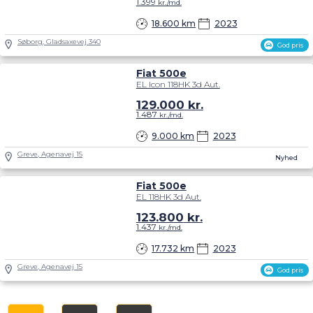
1.399
kr./md.
18.600 km
2023
Søborg, Gladsaxevej 340
God pris
Fiat 500e
EL Icon 118HK 3d Aut.
129.000
kr.
1.487
kr./md.
9.000 km
2023
Greve, Agenavej 15
Nyhed
Fiat 500e
EL 118HK 3d Aut.
123.800
kr.
1.437
kr./md.
17.732 km
2023
Greve, Agenavej 15
God pris