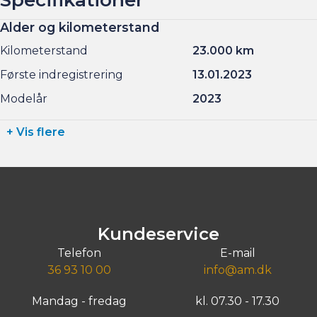
Alder og kilometerstand
Kilometerstand
23.000 km
Første indregistrering
13.01.2023
Modelår
2023
+ Vis flere
Kundeservice
Telefon
E-mail
36 93 10 00
info@am.dk
Mandag - fredag
kl. 07.30 - 17.30