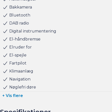
eller prøvetur direkte via am.dk eller på telefon 36 93 15
Bakkamera
00 så er bilen gjort klar, når du kommer, og der er tid til
Bluetooth
at snakke om handlen efterfølgende.
DAB radio
Digital instrumentering
Altid 100 brugte biler på lager !
El-håndbremse
BILEN STÅR HOS ANDERSEN & MARTINI - TAASTRUP
Elruder for
El-spejle
Fartpilot
Klimaanlæg
Navigation
Nøglefri døre
+ Vis flere
Specifikationer