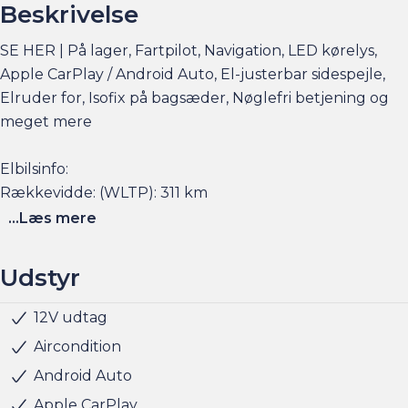
Beskrivelse
SE HER | På lager, Fartpilot, Navigation, LED kørelys,
Apple CarPlay / Android Auto, El-justerbar sidespejle,
Elruder for, Isofix på bagsæder, Nøglefri betjening og
meget mere
Elbilsinfo:
Rækkevidde: (WLTP): 311 km
Hjemmeladning: 11 kw (ca. 4 timer)
...Læs mere
Hurtigladning: 85 kw (10-80% = ca. 25 min)
Udstyr
Se flere billeder, få et overblik over totalomkostninger
og faktorers påvirkning på rækkevidden på am.dk
12V udtag
Servo
Udvendig temperaturmåler
USB stik
LED kørelys
LED baglygter
Justerbart rat
Kopholder
Stofindtræk
ABS
Airbag
Antispin
ESP
Isofix
Håndfri telefon
Infocenter
Aircondition
Husk at booke en forudgående aftale her eller via
Android Auto
am.dk - så er bilen gjort klar, når du kommer, og der er
Apple CarPlay
sat tid af med en salgskonsulent til at snakke om