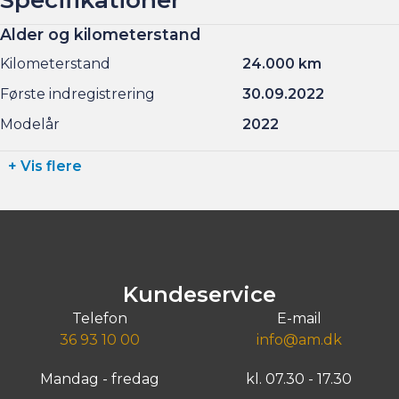
Alder og kilometerstand
Kilometerstand
24.000 km
Første indregistrering
30.09.2022
Modelår
2022
+ Vis flere
Kundeservice
Telefon
E-mail
36 93 10 00
info@am.dk
Mandag - fredag
kl. 07.30 - 17.30