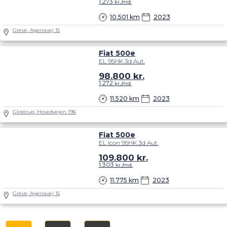
1.273
kr./md.
10.501 km
2023
Greve, Agenavej 15
Fiat 500e
EL 95HK 3d Aut.
98.800
kr.
1.272
kr./md.
11.520 km
2023
Glostrup, Hovedvejen 196
Fiat 500e
EL Icon 95HK 3d Aut.
109.800
kr.
1.303
kr./md.
11.775 km
2023
Greve, Agenavej 15