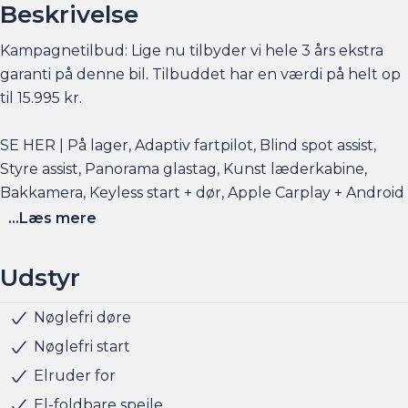
Beskrivelse
Kampagnetilbud: Lige nu tilbyder vi hele 3 års ekstra
garanti på denne bil. Tilbuddet har en værdi på helt op
til 15.995 kr.
SE HER | På lager, Adaptiv fartpilot, Blind spot assist,
Styre assist, Panorama glastag, Kunst læderkabine,
Bakkamera, Keyless start + dør, Apple Carplay + Android
auto, DAB radio.
...Læs mere
Elbilsinfo:
Udstyr
Rækkevidde: (WLTP): 180 km
Hjemmeladning: 11 kw (ca. 2,5 timer)
Nøglefri døre
Vejbaneassistent
Startspærre
Park Assist
Bakkamera
Udvendig temperaturmåler
Aut. nedblændeligt bakspejl
Centrallås
El-håndbremse
El-spejle
Fartpilot
Fjernbetjent centrallås
Infocenter
Multifunktionsrat
Musikstreaming via bluetooth
Regnsensor
Servo
Alufælge
LED baglygter
LED kørelys
Armlæn
Glastag
Justerbart rat
Kopholder
Kunstlæder
Læderrat
Multijusterbart rat
Splitbagsæde
ABS
Airbag
Antispin
Dæktrykssensor
ESP
Isofix
Selealarm
Drive assist
17" Alufælge
Automatgear
Parkeringssensor for/bag
Trådløs mobilopladning
Trådløs telefonopladning
Blindvinkelassistent
BEMÆRK KM
BEMÆRK
Hurtigladning: 50 kw (10-80% = ca. 24 min
Nøglefri start
Elruder for
Se flere billeder, få et overblik over totalomkostninger
El-foldbare spejle
og faktorers påvirkning på rækkevidden på am.dk