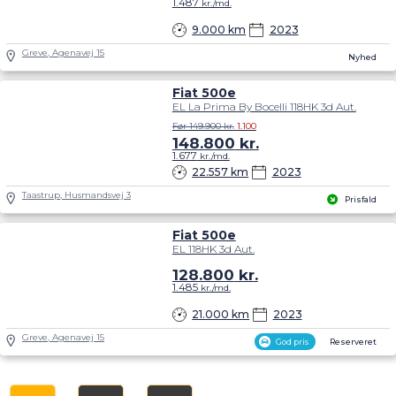
1.487
kr./md.
9.000 km
2023
Greve, Agenavej 15
Nyhed
Fiat 500e
EL La Prima By Bocelli 118HK 3d Aut.
Før 149.900 kr.
1.100
148.800
kr.
1.677
kr./md.
22.557 km
2023
Taastrup, Husmandsvej 3
Prisfald
Fiat 500e
EL 118HK 3d Aut.
128.800
kr.
1.485
kr./md.
21.000 km
2023
Greve, Agenavej 15
God pris
Reserveret