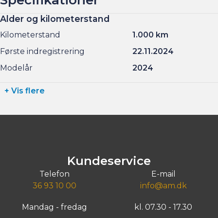
Alder og kilometerstand
Kilometerstand
1.000 km
Første indregistrering
22.11.2024
Modelår
2024
+ Vis flere
Kundeservice
Telefon
E-mail
36 93 10 00
info@am.dk
Mandag - fredag
kl. 07.30 - 17.30