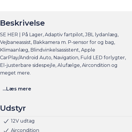
Beskrivelse
SE HER | På Lager, Adaptiv fartpilot, JBL lydanlæg,
Vejbaneassist, Bakkamera m. P-sensor for og bag,
Klimaanlæg, Blindvinkelsassistent, Apple
CarPlay/Android Auto, Navigation, Fuld LED forlygter,
El-justerbare sidespejle, Alufælge, Aircondition og
meget mere.
Elbilsinfo:
...Læs mere
Rækkevidde: (WLTP): 312 km
Hjemmeladning: 11 kw / 3 faser (ca. 4 timer)
Udstyr
Hurtigladning: 85 kw (10-80% = ca. 25 min)
12V udtag
Klimaanlæg
Kørecomputer
Multifunktionsrat
Musikstreaming via bluetooth
Navigation
Nøglefri start
Radio
Servo
Udvendig temperaturmåler
Alufælge
Fuld LED forlygter
LED baglygter
LED forlygter
LED kørelys
Metallak
Armlæn
Delkunstlæderindtræk
Justerbart rat
Kopholder
Multijusterbart rat
ABS
Airbag
Alarm
Antispin
Blindvinkelassistent
Dæktrykssensor
Isofix
Selealarm
Vejbaneassistent
Parkeringssensor for/bag
Højdejusterbart førersæde
Sædevarme for
Se flere billeder, få et overblik over totalomkostninger
Aircondition