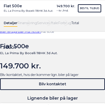
Fiat 500e
149.700 kr.
Find os
Menu
BESTIL TILBUD
--
kr./md.
EL La Prima By Bocelli 118HK 3d Aut.
Detaljer
Finansiering
Serviceaftale
Forbrug
Total
Biler /
Brugte biler /
Fiat /
500e /
Fiat 500e
Fiat 500e
SOLGT
EL La Prima By Bocelli 118HK 3d Aut.
149.700 kr.
Bliv kontaktet, hvis der kommer lign. biler på lager
Bliv kontaktet
Lignende biler på lager