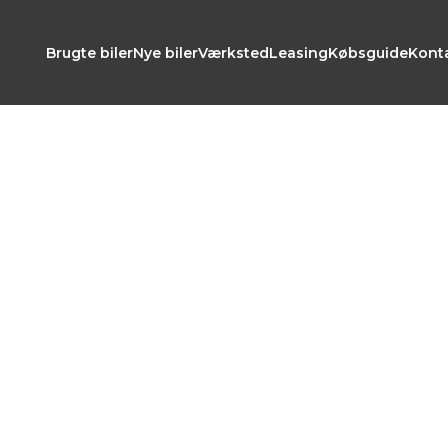
Brugte biler
Nye biler
Værksted
Leasing
Købsguide
Kont