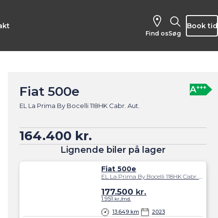
akt
Book tid
Find os
Søg
Fiat 500e
+++
A
EL La Prima By Bocelli 118HK Cabr. Aut.
164.400 kr.
Lignende biler på lager
Fiat 500e
EL La Prima By Bocelli 118HK Cabr. Aut.
177.500
kr.
1.951
kr./md.
13.649 km
2023