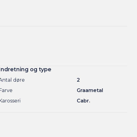
Indretning og type
Antal døre
2
Farve
Graametal
Karosseri
Cabr.