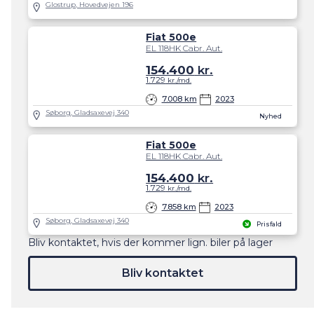
Glostrup, Hovedvejen 196
Fiat 500e
EL 118HK Cabr. Aut.
154.400
kr.
1.729
kr./md.
7.008 km
2023
Søborg, Gladsaxevej 340
Nyhed
Fiat 500e
EL 118HK Cabr. Aut.
154.400
kr.
1.729
kr./md.
7.858 km
2023
Søborg, Gladsaxevej 340
Prisfald
Bliv kontaktet, hvis der kommer lign. biler på lager
Bliv kontaktet