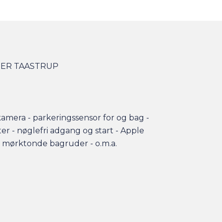
GER TAASTRUP
kamera - parkeringssensor for og bag -
ter - nøglefri adgang og start - Apple
- mørktonde bagruder - o.m.a.