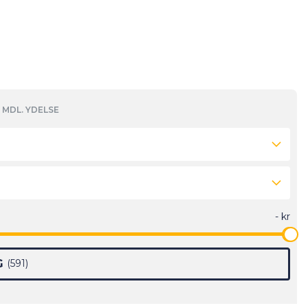
MDL. YDELSE
G
591