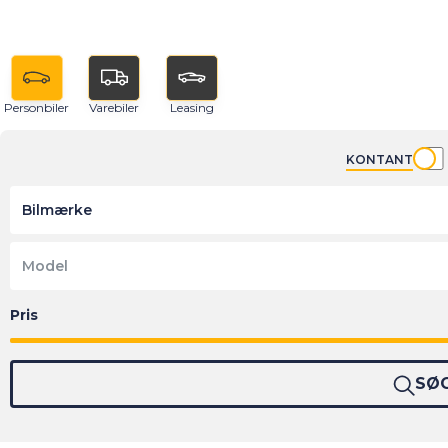
Personbiler
Varebiler
Leasing
KONTANT
Bilmærke
Model
SØ