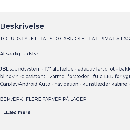
Beskrivelse
TOPUDSTYRET FIAT 500 CABRIOLET LA PRIMA PÅ LA
Af særligt udstyr :
JBL soundsystem - 17" alufælge - adaptiv fartpilot - bak
blindvinkelassistent - varme i forsæder - fuld LED forlyg
Carplay/Android Auto - navigation - kunstlæder kabine 
BEMÆRK ! FLERE FARVER PÅ LAGER !
...Læs mere
Elbilsinfo:
Rækkevidde: (WLTP): 301 km
Hjemmeladning 0-100% : 11 kw (ca. 5 timer)