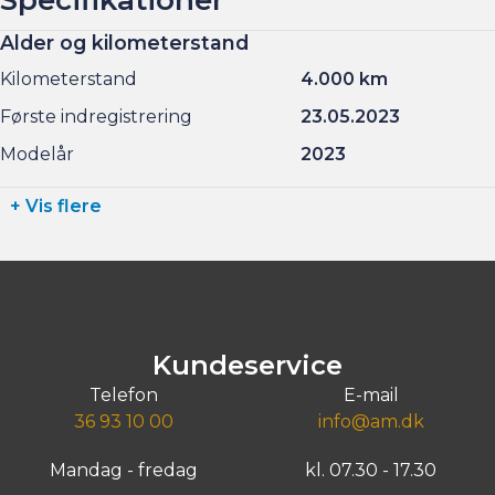
Alder og kilometerstand
Kilometerstand
4.000 km
Første indregistrering
23.05.2023
Modelår
2023
+ Vis flere
Kundeservice
Telefon
E-mail
36 93 10 00
info@am.dk
Mandag - fredag
kl. 07.30 - 17.30