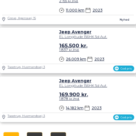
2.155
kr./md.
11.000 km
2023
Greve, Agenavej 15
Nyhed
Jeep Avenger
EL Longitude 156HK 5d Aut.
165.500
kr.
1.837
kr./md.
26.009 km
2023
Taastrup, Husmandsvej 3
God pris
Jeep Avenger
EL Longitude 156HK 5d Aut.
169.900
kr.
1.878
kr./md.
14.182 km
2023
Taastrup, Husmandsvej 3
God pris