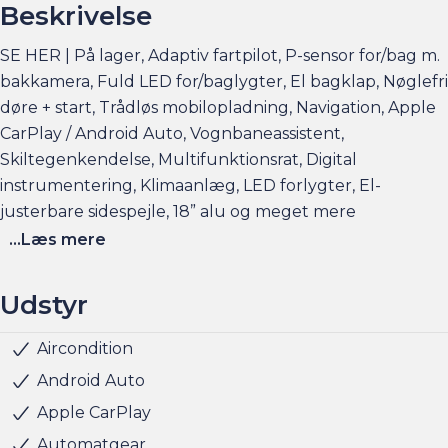
Beskrivelse
SE HER | På lager, Adaptiv fartpilot, P-sensor for/bag m.
bakkamera, Fuld LED for/baglygter, El bagklap, Nøglefri
døre + start, Trådløs mobilopladning, Navigation, Apple
CarPlay / Android Auto, Vognbaneassistent,
Skiltegenkendelse, Multifunktionsrat, Digital
instrumentering, Klimaanlæg, LED forlygter, El-
justerbare sidespejle, 18” alu og meget mere
...Læs mere
Elbilsinfo:
Rækkevidde: (WLTP): 395 km
Udstyr
Hjemmeladning: 11 kw/3 faser (ca. 5,5 timer)
Hurtigladning: 100 kw (10-80% = ca. 30 min)
Aircondition
Parkeringssensor bag
Radio
Servo
Udvendig temperaturmåler
USB stik
Alufælge
LED kørelys
LED forlygter
Kopholder
Justerbart rat
Splitbagsæde
Stofindtræk
ABS
Airbag
Antispin
ESP
Isofix
Lyssensor
5 sæder
Skiltegenkendelse
Bakkamera
Digital instrumentering
Elruder for/bag
Fartpilot adaptiv
Nøglefri døre
Nøglefri start
18" Alufælge
Vejbaneassistent
Blindvinkelassistent
Fuld LED forlygter
Tonede ruder
Mørktonede ruder bag
Trådløs mobilopladning
Elektrisk bagklap
Parkeringssensor for
Parkeringssensor for/bag
Android Auto
Se flere billeder, få et overblik over totalomkostninger
Apple CarPlay
og faktorers påvirkning på rækkevidden på am.dk
Automatgear