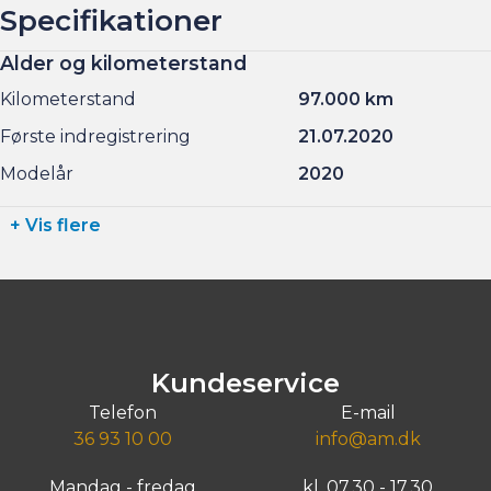
Specifikationer
Alder og kilometerstand
Kilometerstand
97.000 km
Første indregistrering
21.07.2020
Modelår
2020
+ Vis flere
Kundeservice
Telefon
E-mail
36 93 10 00
info@am.dk
Mandag - fredag
kl. 07.30 - 17.30