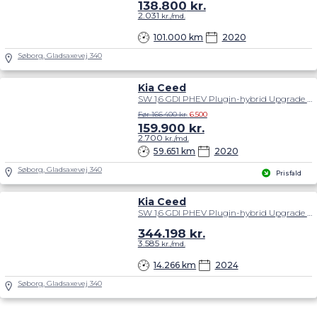
138.800
kr.
2.031
kr./md.
101.000 km
2020
Søborg, Gladsaxevej 340
Kia Ceed
SW 1,6 GDI PHEV Plugin-hybrid Upgrade m/Plus DCT 141HK Stc 6g Aut.
Før 166.400 kr.
6.500
159.900
kr.
2.700
kr./md.
59.651 km
2020
Søborg, Gladsaxevej 340
Prisfald
Kia Ceed
SW 1,6 GDI PHEV Plugin-hybrid Upgrade DCT 141HK Stc 6g Aut.
344.198
kr.
3.585
kr./md.
14.266 km
2024
Søborg, Gladsaxevej 340