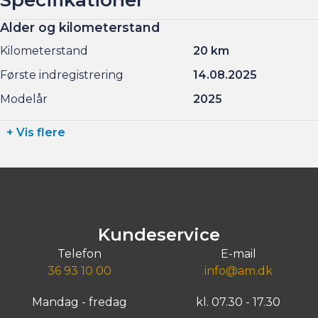
Alder og kilometerstand
Kilometerstand
20 km
Første indregistrering
14.08.2025
Modelår
2025
+ Vis flere
Kundeservice
Telefon
E-mail
36 93 10 00
info@am.dk
Mandag - fredag
kl. 07.30 - 17.30