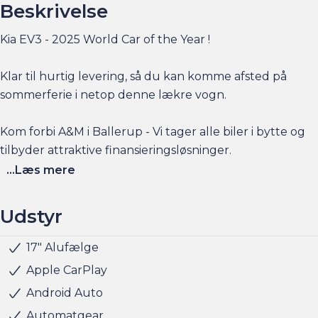
Beskrivelse
Kia EV3 - 2025 World Car of the Year !
Klar til hurtig levering, så du kan komme afsted på
sommerferie i netop denne lækre vogn.
Kom forbi A&M i Ballerup - Vi tager alle biler i bytte og
tilbyder attraktive finansieringsløsninger.
...Læs mere
Udstyr
17" Alufælge
LED kørelys
Armlæn
Armlæn bag
7 Airbags
5 sæder
ESP
Isofix
Vejbaneassistent
Højdejusterbart førersæde
Justerbart rat
Kopholder
Metallak
Tonede ruder
Apple CarPlay
Android Auto
Automatgear