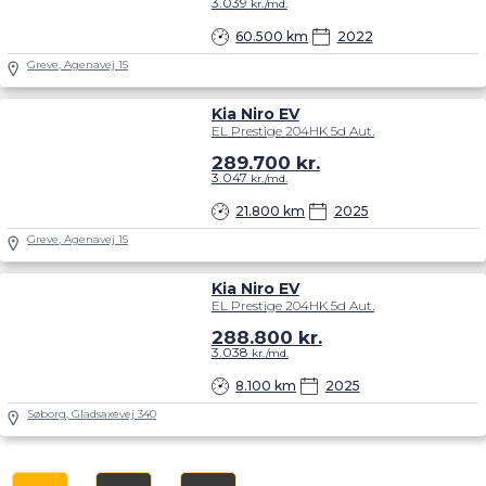
3.039
kr./md.
60.500 km
2022
Greve, Agenavej 15
Kia Niro EV
EL Prestige 204HK 5d Aut.
289.700
kr.
3.047
kr./md.
21.800 km
2025
Greve, Agenavej 15
Kia Niro EV
EL Prestige 204HK 5d Aut.
288.800
kr.
3.038
kr./md.
8.100 km
2025
Søborg, Gladsaxevej 340