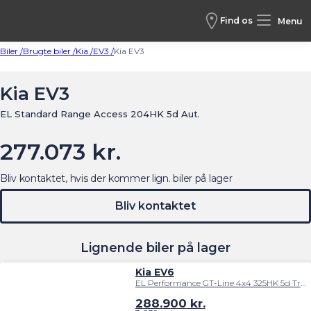
Find os
Menu
Biler /
Brugte biler /
Kia /
EV3 /
Kia EV3
Kia EV3
EL Standard Range Access 204HK 5d Aut.
277.073 kr.
Bliv kontaktet, hvis der kommer lign. biler på lager
Bliv kontaktet
Lignende biler på lager
Kia EV6
EL Performance GT-Line 4x4 325HK 5d Trinl. Gear
288.900
kr.