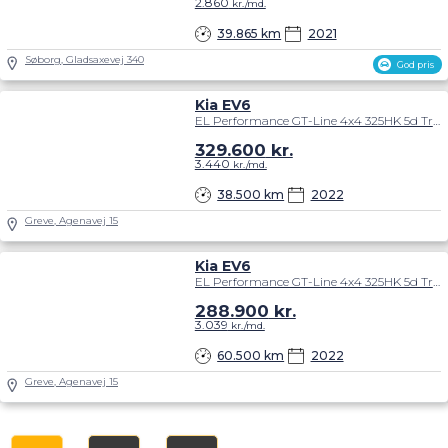
2.860
kr./md.
39.865 km
2021
Søborg, Gladsaxevej 340
God pris
Kia EV6
EL Performance GT-Line 4x4 325HK 5d Trinl. Gear
329.600
kr.
3.440
kr./md.
38.500 km
2022
Greve, Agenavej 15
Kia EV6
EL Performance GT-Line 4x4 325HK 5d Trinl. Gear
288.900
kr.
3.039
kr./md.
60.500 km
2022
Greve, Agenavej 15