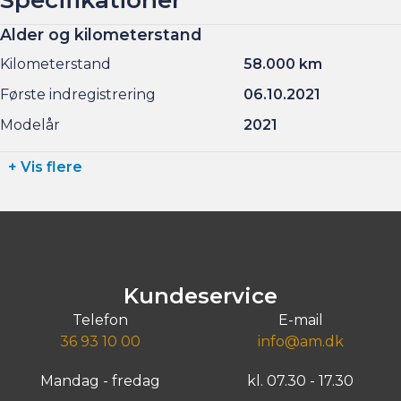
Alder og kilometerstand
Kilometerstand
58.000 km
Første indregistrering
06.10.2021
Modelår
2021
+ Vis flere
Kundeservice
Telefon
E-mail
36 93 10 00
info@am.dk
Mandag - fredag
kl. 07.30 - 17.30