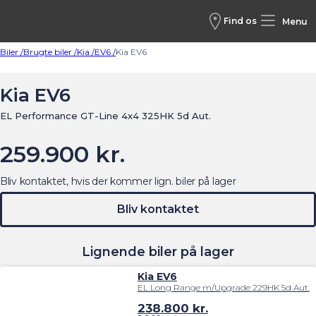
Find os
Menu
Biler /
Brugte biler /
Kia /
EV6 /
Kia EV6
Kia EV6
EL Performance GT-Line 4x4 325HK 5d Aut.
259.900 kr.
Bliv kontaktet, hvis der kommer lign. biler på lager
Bliv kontaktet
Lignende biler på lager
Kia EV6
EL Long Range m/Upgrade 229HK 5d Aut.
238.800
kr.