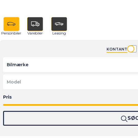
Personbiler
Varebiler
Leasing
KONTANT
Bilmærke
Model
SØ