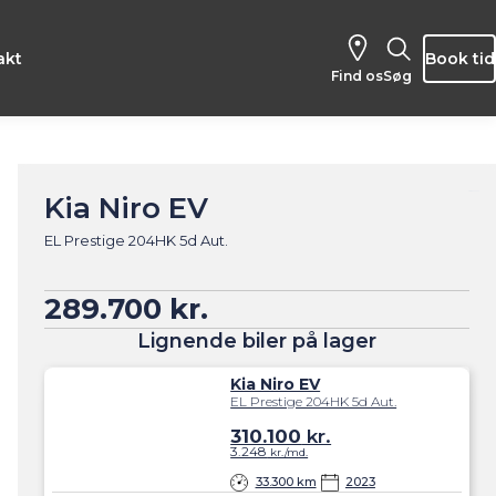
akt
Book tid
Find os
Søg
Kia Niro EV
EL Prestige 204HK 5d Aut.
289.700 kr.
Lignende biler på lager
Kia Niro EV
EL Prestige 204HK 5d Aut.
310.100
kr.
3.248
kr./md.
33.300 km
2023