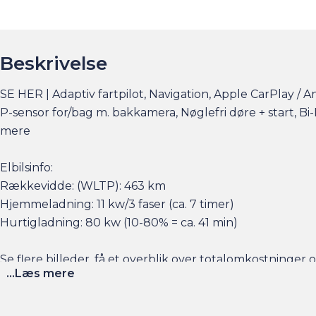
Beskrivelse
SE HER | Adaptiv fartpilot, Navigation, Apple CarPlay /
P-sensor for/bag m. bakkamera, Nøglefri døre + start, 
mere
Elbilsinfo:
Rækkevidde: (WLTP): 463 km
Hjemmeladning: 11 kw/3 faser (ca. 7 timer)
Hurtigladning: 80 kw (10-80% = ca. 41 min)
Se flere billeder, få et overblik over totalomkostninge
...Læs mere
Husk at booke en forudgående aftale her eller via am.dk 
sat tid af med en salgskonsulent til at snakke om handl