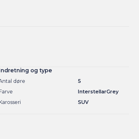
Indretning og type
Antal døre
5
Farve
InterstellarGrey
Karosseri
SUV