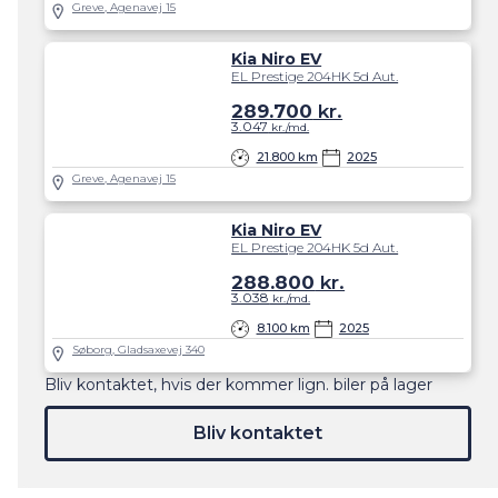
Greve, Agenavej 15
Kia Niro EV
EL Prestige 204HK 5d Aut.
289.700
kr.
3.047
kr./md.
21.800 km
2025
Greve, Agenavej 15
Kia Niro EV
EL Prestige 204HK 5d Aut.
288.800
kr.
3.038
kr./md.
8.100 km
2025
Søborg, Gladsaxevej 340
Bliv kontaktet, hvis der kommer lign. biler på lager
Bliv kontaktet