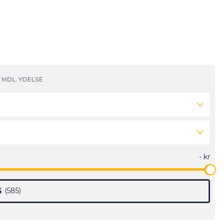
MDL. YDELSE
G
585