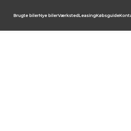
Brugte biler
Nye biler
Værksted
Leasing
Købsguide
Kont