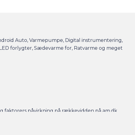
 Android Auto, Varmepumpe, Digital instrumentering,
Bi-LED forlygter, Sædevarme for, Ratvarme og meget
r og faktorers påvirkning på rækkevidden på am.dk
- så er bilen gjort klar, når du kommer, og der er
en efterfølgende.