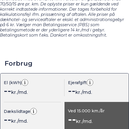
70/50/15 øre pr. km. De oplyste priser er kun gældende ved
korrekt indtastede informationer. Der tages forbehold for
kalkulationsfejl ifm. prissætning af aftalen. Alle priser på
dækhotel- og serviceaftaler er ekskl. et administrationsgebyr
på 6 kr. Vælger man Betalingsservice (PBS) som
betalingsmetode er der yderligere 14 kr./md i gebyr.
Betalingskort som f.eks. Dankort er omkostningsfrit.
Forbrug
El (kWh)
Ejerafgift
--
--
kr./md.
kr./md.
Ved
15.000
km./år
Dækslidtage
--
--
kr./md.
kr./md.