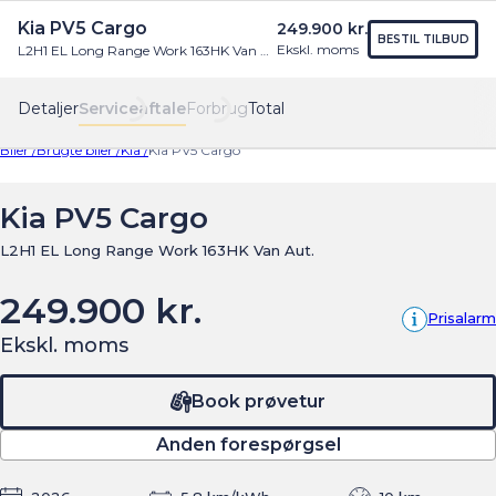
Kia PV5 Cargo
249.900 kr.
Find os
Menu
BESTIL TILBUD
Ekskl. moms
L2H1 EL Long Range Work 163HK Van Aut.
Detaljer
Serviceaftale
Forbrug
Total
Biler /
Brugte biler /
Kia /
Kia PV5 Cargo
Kia PV5 Cargo
L2H1 EL Long Range Work 163HK Van Aut.
249.900 kr.
Prisalarm
Ekskl. moms
Book prøvetur
Anden forespørgsel