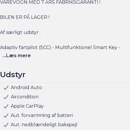
VAREVOGN MED 7 ÅRS FABRIKSGARANTI !
BILEN ER PÅ LAGER !
Af særligt udstyr :
Adaptiv fartpilot (SCC) - Multifunktionel Smart Key -
bakkamera - parkeringssensor for og bag - LED for og
...Læs mere
baglygter - naviagtion - Android auto & Apple carplay -
o.m.a.
Udstyr
Android Auto
Nøglefri døre
Nøglefri start
Parkeringssensor for
Parkeringssensor bag
LED baglygter
LED forlygter
LED kørelys
Armlæn
Højdejusterbart førersæde
Kopholder
6 Airbags
Automatisk nødbremsesystem
ESP
Lyssensor
Startspærre
Elbilsinfo:
Aircondition
Rækkevidde: (WLTP): 416 km
Apple CarPlay
Hjemmeladning 0-100% : 11 kw (ca. 6,5 timer)
Aut. forvarmning af batteri
Hurtigladning: 150 kw (10-80% = ca. 30 min)
Aut. nedblændeligt bakspejl