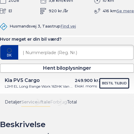
2026
5,8 km/kWh
10 km
El
920 kr./år
416 km
Se mere
Husmandsvej 3, Taastrup
Find vej
Hvor meget er din bil værd?
Hent biloplysninger
Kia PV5 Cargo
249.900 kr.
BESTIL TILBUD
Ekskl. moms
L2H1 EL Long Range Work 163HK Van Aut.
Detaljer
Serviceaftale
Forbrug
Total
Beskrivelse