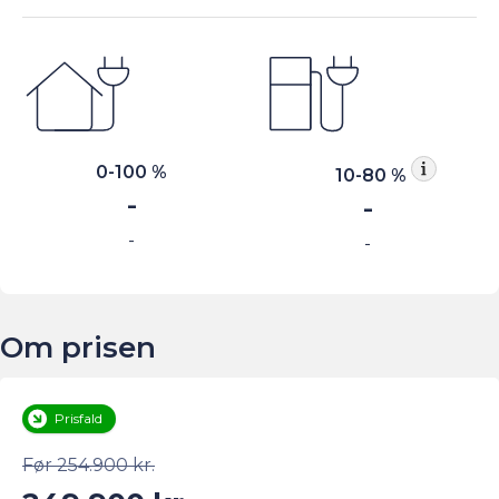
0-100 %
10-80 %
-
-
-
-
Om prisen
Prisfald
Før 254.900 kr.