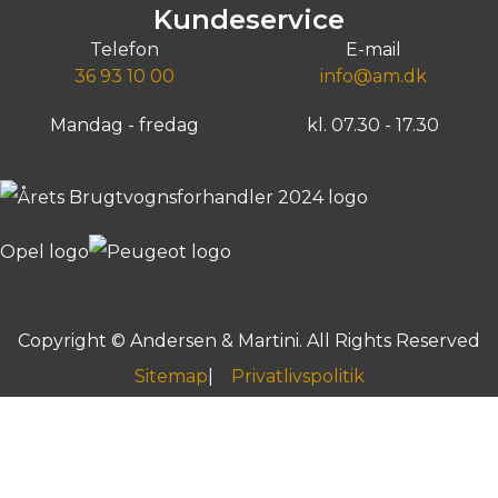
ms)
moms)
Kundeservice
Taastrup, Husmandsvej 3
Greve, Agenavej 15
Telefon
E-mail
36 93 10 00
info@am.dk
Mandag - fredag
kl. 07.30 - 17.30
Copyright © Andersen & Martini. All Rights Reserved
Sitemap
Privatlivspolitik