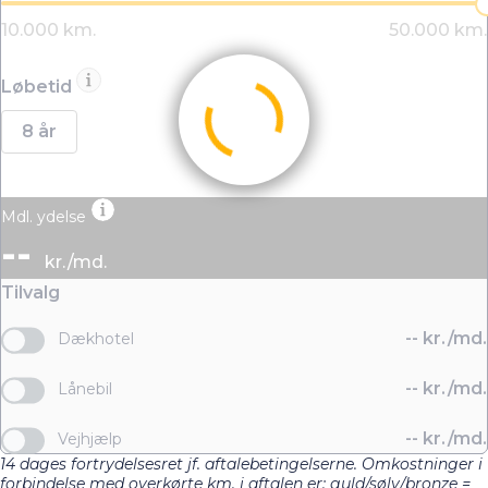
Løbetid
8 år
Mdl. ydelse
--
kr./md.
Tilvalg
--
kr./md.
Dækhotel
--
kr./md.
Lånebil
--
kr./md.
Vejhjælp
14 dages fortrydelsesret jf. aftalebetingelserne. Omkostninger i
forbindelse med overkørte km. i aftalen er: guld/sølv/bronze =