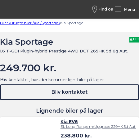
Find os
Menu
Biler /
Brugte biler /
Kia /
Sportage /
Kia Sportage
+++
Kia Sportage
A
1,6 T-GDI Plugin-hybrid Prestige 4WD DCT 265HK 5d 6g Aut.
249.700 kr.
Bliv kontaktet, hvis der kommer lign. biler på lager
Bliv kontaktet
Lignende biler på lager
Kia EV6
EL Long Range m/Upgrade 229HK 5d Aut.
238.800
kr.