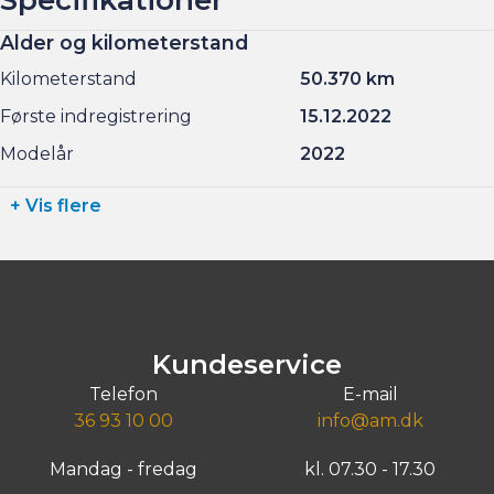
Alder og kilometerstand
Kilometerstand
50.370 km
Første indregistrering
15.12.2022
Modelår
2022
+ Vis flere
Kundeservice
Telefon
E-mail
36 93 10 00
info@am.dk
Mandag - fredag
kl. 07.30 - 17.30