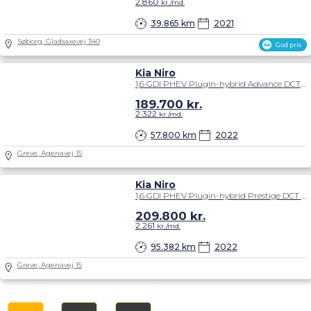
2.860
kr./md.
39.865 km
2021
Søborg, Gladsaxevej 340
God pris
Kia Niro
1,6 GDI PHEV Plugin-hybrid Advance DCT 141HK 5d 6g Aut.
189.700
kr.
2.322
kr./md.
57.800 km
2022
Greve, Agenavej 15
Kia Niro
1,6 GDI PHEV Plugin-hybrid Prestige DCT 183HK 5d 6g Aut.
209.800
kr.
2.261
kr./md.
95.382 km
2022
Greve, Agenavej 15