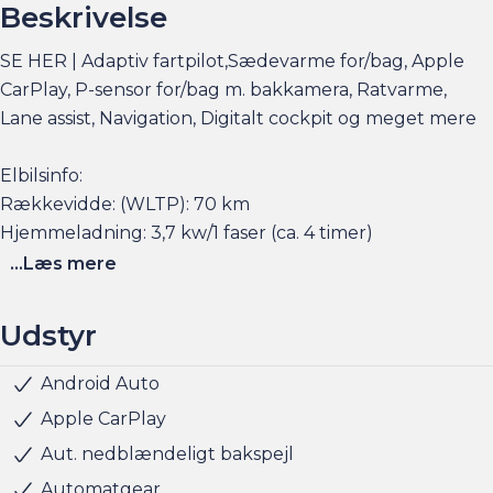
Beskrivelse
SE HER | Adaptiv fartpilot,Sædevarme for/bag, Apple
CarPlay, P-sensor for/bag m. bakkamera, Ratvarme,
Lane assist, Navigation, Digitalt cockpit og meget mere
Elbilsinfo:
Rækkevidde: (WLTP): 70 km
Hjemmeladning: 3,7 kw/1 faser (ca. 4 timer)
...Læs mere
Se flere billeder, få et overblik over totalomkostninger
og faktorers påvirkning på rækkevidden på am.dk
Udstyr
Husk at booke en forudgående aftale her eller via
Android Auto
Klimaanlæg 2-zoner
Kørecomputer
Navigation
Ratgearskifte
Regnsensor
Sædevarme for/bag
Udvendig temperaturmåler
USB stik
LED baglygter
LED forlygter
LED kørelys
Aircondition
Centrallås
Klimaanlæg
Parkeringssensor bag
Parkeringssensor for
Parkeringssensor for/bag
Sædevarme for
Servo
Alufælge
Justerbart rat
Kopholder
Splitbagsæde
Stofindtræk
ABS
Airbag
Antispin
Isofix
Startspærre
5 sæder
am.dk - så er bilen gjort klar, når du kommer, og der er
Apple CarPlay
sat tid af med en salgskonsulent til at snakke om
Aut. nedblændeligt bakspejl
handlen efterfølgende.
Automatgear