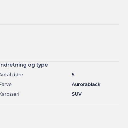
Indretning og type
Antal døre
5
Farve
Aurorablack
Karosseri
SUV