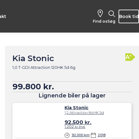
akt
Book tid
Find os
Søg
Kia Stonic
+
A
1,0 T-GDI Attraction 120HK 5d 6g
99.800 kr.
Lignende biler på lager
Kia Stonic
1,2 Attraction 84HK 5d
92.500
kr.
1.202
kr./md.
92.000 km
2018