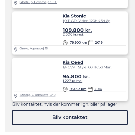
Glostrup, Hovedvejen 196
Kia Stonic
1,0 T-GDI Vision 120HK 5d 6g
109.800
kr.
2.506
kr./md.
79.900 km
2019
Greve, Agenavej 15
Kia Ceed
1,4 CVVT Style 100HK 5d Man.
94.800
kr.
1.227
kr./md.
95.093 km
2016
Søborg, Gladsaxevej 340
Bliv kontaktet, hvis der kommer lign. biler på lager
Bliv kontaktet