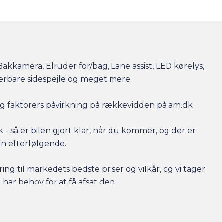
akkamera, Elruder for/bag, Lane assist, LED kørelys,
sterbare sidespejle og meget mere
r og faktorers påvirkning på rækkevidden på am.dk
- så er bilen gjort klar, når du kommer, og der er
en efterfølgende.
ing til markedets bedste priser og vilkår, og vi tager
 har behov for at få afsat den.