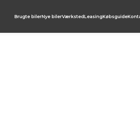
Brugte biler
Nye biler
Værksted
Leasing
Købsguide
Kont