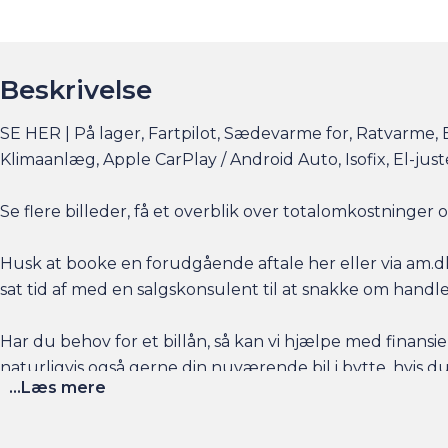
Beskrivelse
SE HER | På lager, Fartpilot, Sædevarme for, Ratvarme, B
Klimaanlæg, Apple CarPlay / Android Auto, Isofix, El-ju
Se flere billeder, få et overblik over totalomkostninge
Husk at booke en forudgående aftale her eller via am.dk 
sat tid af med en salgskonsulent til at snakke om handl
Har du behov for et billån, så kan vi hjælpe med finansier
naturligvis også gerne din nuværende bil i bytte, hvis du
...Læs mere
Salgsafdelingen åbningstider:
Man-Fre kl. 10.00 - 17.00