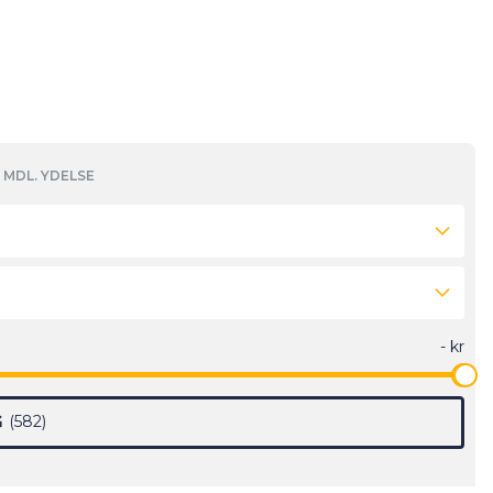
MDL. YDELSE
G
582