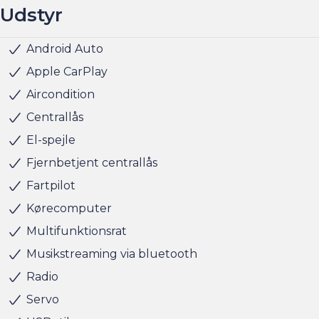
Udstyr
Lørdag kl. 11.00 - 15.00
Søndag kl. 10.00 - 15.00
Android Auto
Splitbagsæde
Stofindtræk
ABS
Airbag
Antispin
ESP
Isofix
5 sæder
Bakkamera
Elruder for/bag
Klimaanlæg
Navigation
Sædevarme for
Rat m. varme
Startspærre
Apple CarPlay
Aircondition
Centrallås
El-spejle
Fjernbetjent centrallås
Fartpilot
Kørecomputer
Multifunktionsrat
Musikstreaming via bluetooth
Radio
Servo