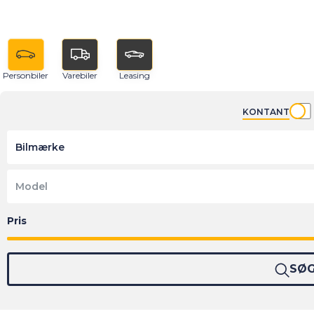
Personbiler
Varebiler
Leasing
KONTANT
Bilmærke
Model
SØ