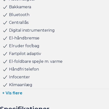
finansiering til markedets bedste priser og vilkår, og vi
Bakkamera
tager naturligvis også gerne din nuværende bil i bytte,
Bluetooth
hvis du har behov for at få afsat den.
Centrallås
Digital instrumentering
Salgsafdelingen åbningstider:
Man-Fre kl. 10.00 - 17.00
El-håndbremse
Lørdag kl. 11.00 - 15.00
Elruder for/bag
Søndag kl. 10.00 - 15.00
Fartpilot adaptiv
El-foldbare spejle m. varme
Håndfri telefon
Infocenter
Klimaanlæg
+ Vis flere
Specifikationer