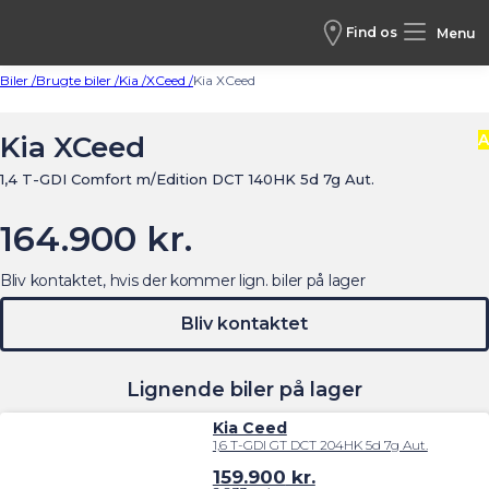
Find os
Menu
Biler /
Brugte biler /
Kia /
XCeed /
Kia XCeed
Kia XCeed
A
1,4 T-GDI Comfort m/Edition DCT 140HK 5d 7g Aut.
164.900 kr.
Bliv kontaktet, hvis der kommer lign. biler på lager
Bliv kontaktet
Lignende biler på lager
Kia Ceed
1,6 T-GDI GT DCT 204HK 5d 7g Aut.
159.900
kr.