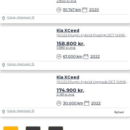
2.833
kr./md.
151.747 km
2020
Greve, Agenavej 15
Kia XCeed
1,6 GDI Plugin-hybrid Prestige DCT 141HK 5d 6g Aut.
158.800
kr.
1.989
kr./md.
67.000 km
2022
Greve, Agenavej 15
Kia XCeed
1,6 GDI Plugin-hybrid Upgrade DCT 141HK 5d 6g Aut.
174.900
kr.
2.161
kr./md.
30.000 km
2022
Greve, Agenavej 15
Nyhed