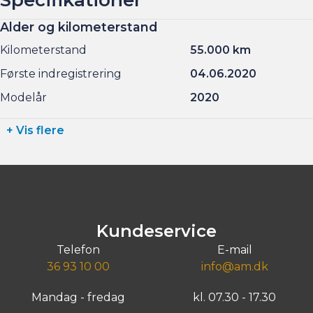
Alder og kilometerstand
Kilometerstand
55.000 km
Første indregistrering
04.06.2020
Modelår
2020
+ Vis flere
Kundeservice
Telefon
E-mail
36 93 10 00
info@am.dk
Mandag - fredag
kl. 07.30 - 17.30