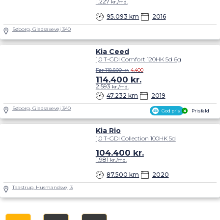
1.227
kr./md.
95.093 km
2016
Søborg, Gladsaxevej 340
Kia Ceed
1,0 T-GDI Comfort 120HK 5d 6g
Før 118.800 kr.
4.400
114.400
kr.
2.593
kr./md.
47.232 km
2019
Søborg, Gladsaxevej 340
God pris
Prisfald
Kia Rio
1,0 T-GDI Collection 100HK 5d
104.400
kr.
1.981
kr./md.
87.500 km
2020
Taastrup, Husmandsvej 3