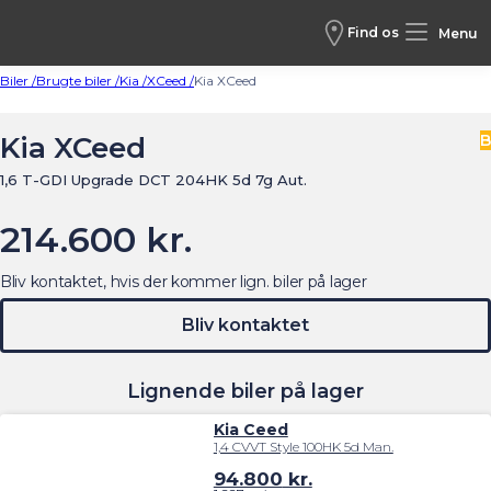
Find os
Menu
Biler /
Brugte biler /
Kia /
XCeed /
Kia XCeed
Kia XCeed
B
1,6 T-GDI Upgrade DCT 204HK 5d 7g Aut.
214.600 kr.
Bliv kontaktet, hvis der kommer lign. biler på lager
Bliv kontaktet
Lignende biler på lager
Kia Ceed
1,4 CVVT Style 100HK 5d Man.
94.800
kr.