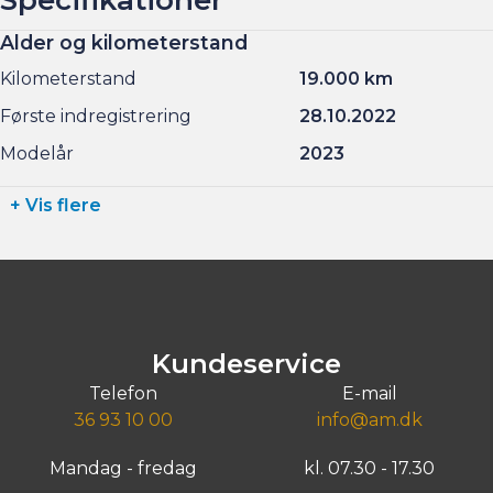
Alder og kilometerstand
Kilometerstand
19.000 km
Første indregistrering
28.10.2022
Modelår
2023
+ Vis flere
Kundeservice
Telefon
E-mail
36 93 10 00
info@am.dk
Mandag - fredag
kl. 07.30 - 17.30