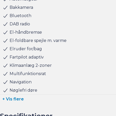
Bakkamera
Altid 100 brugte biler på lager !
Bluetooth
DAB radio
BILEN STÅR HOS ANDERSEN & MARTINI - TAASTRUP
El-håndbremse
El-foldbare spejle m. varme
Elruder for/bag
Fartpilot adaptiv
Klimaanlæg 2-zoner
Multifunktionsrat
Navigation
Nøglefri døre
+ Vis flere
Specifikationer