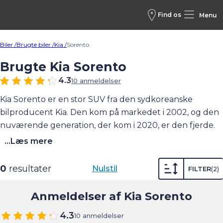
Find os
Menu
Biler /
Brugte biler /
Kia /
Sorento
Brugte Kia Sorento
4.3
10 anmeldelser
Kia Sorento er en stor SUV fra den sydkoreanske
bilproducent Kia. Den kom på markedet i 2002, og den
nuværende generation, der kom i 2020, er den fjerde.
Med en Kia Sorento får du en virkelig stor bil med
...Læs mere
masser af komfort og lækkert udstyr. Det gælder både i
den seneste udgave og i tredje generation af bilen, der
0
resultater
Nulstil
FILTER
2
var i produktion mellem 2014 og 2020. Begge disse har
også plads til syv personer, så bilen fungerer også for
Anmeldelser af Kia Sorento
den store familie. Hos Andersen & Martini har vi ofte
4.3
brugte eksemplarer af de seneste to udgaver på lager.
10 anmeldelser