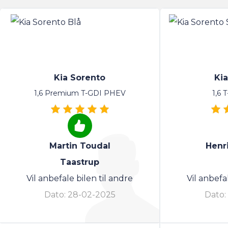
Vi sælger også nye Sorento’er, da vi er autoriseret Kia-
forhandler.
Klik her
, og læs alt om seneste udgave af
Sorento.
Kia Sorento
Ki
1,6 Premium T-GDI PHEV
1,6
Martin Toudal
Henr
Taastrup
Vil anbefale bilen til andre
Vil anbefa
Dato:
28-02-2025
Dato: