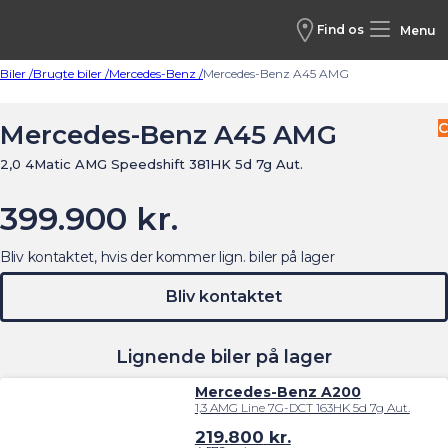
Find os
Menu
Biler /
Brugte biler /
Mercedes-Benz /
Mercedes-Benz A45 AMG
Mercedes-Benz A45 AMG
C
2,0 4Matic AMG Speedshift 381HK 5d 7g Aut.
399.900 kr.
Bliv kontaktet, hvis der kommer lign. biler på lager
Bliv kontaktet
Lignende biler på lager
Mercedes-Benz A200
1,3 AMG Line 7G-DCT 163HK 5d 7g Aut.
219.800
kr.