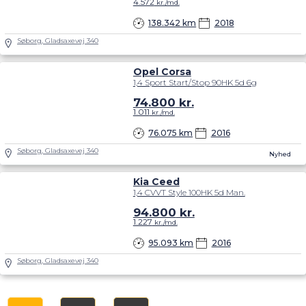
4.572
kr./md.
138.342 km
2018
Søborg, Gladsaxevej 340
Opel Corsa
1,4 Sport Start/Stop 90HK 5d 6g
74.800
kr.
1.011
kr./md.
76.075 km
2016
Søborg, Gladsaxevej 340
Nyhed
Kia Ceed
1,4 CVVT Style 100HK 5d Man.
94.800
kr.
1.227
kr./md.
95.093 km
2016
Søborg, Gladsaxevej 340