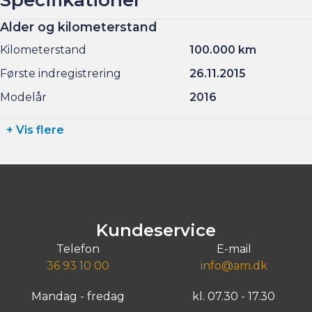
Alder og kilometerstand
Kilometerstand
100.000 km
Første indregistrering
26.11.2015
Modelår
2016
+ Vis flere
Kundeservice
Telefon
E-mail
36 93 10 00
info@am.dk
Mandag - fredag
kl. 07.30 - 17.30