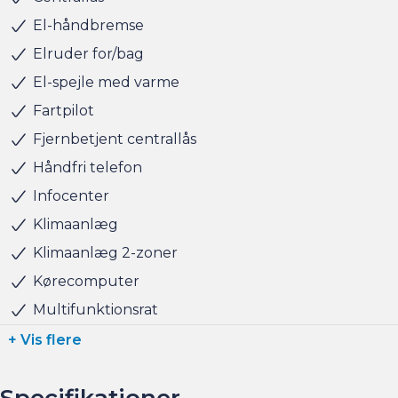
finansiering til markedets bedste priser og vilkår, og vi
El-håndbremse
tager naturligvis også gerne din nuværende bil i bytte,
Elruder for/bag
hvis du har behov for at få afsat den.
El-spejle med varme
Fartpilot
Salgsafdelingen åbningstider:
Man-Fre kl. 10.00 - 17.00
Fjernbetjent centrallås
Lørdag kl. 11.00 - 15.00
Håndfri telefon
Søndag kl. 10.00 - 15.00
Infocenter
Klimaanlæg
Klimaanlæg 2-zoner
Kørecomputer
Multifunktionsrat
+ Vis flere
Specifikationer