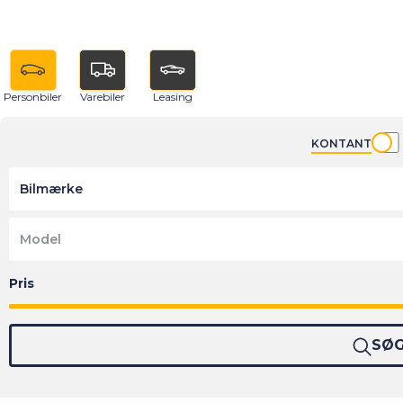
Personbiler
Varebiler
Leasing
KONTANT
Bilmærke
Model
SØ