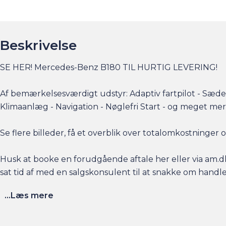
Beskrivelse
SE HER! Mercedes-Benz B180 TIL HURTIG LEVERING!
Af bemærkelsesværdigt udstyr: Adaptiv fartpilot - Sæd
Klimaanlæg - Navigation - Nøglefri Start - og meget mer
Se flere billeder, få et overblik over totalomkostninge
Husk at booke en forudgående aftale her eller via am.dk 
sat tid af med en salgskonsulent til at snakke om handl
...Læs mere
Har du behov for et billån, så kan vi hjælpe med finansier
naturligvis også gerne din nuværende bil i bytte, hvis du