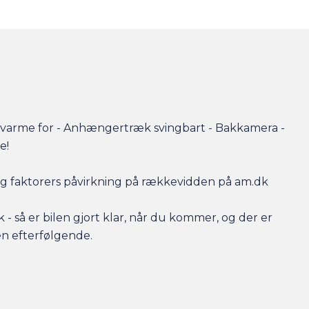
evarme for - Anhængertræk svingbart - Bakkamera -
e!
r og faktorers påvirkning på rækkevidden på am.dk
- så er bilen gjort klar, når du kommer, og der er
en efterfølgende.
ing til markedets bedste priser og vilkår, og vi tager
 har behov for at få afsat den.