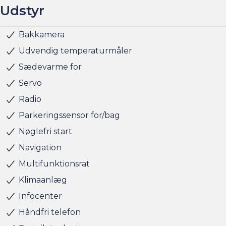
Udstyr
Vi ses i Andersen & Martini i Glostrup!!!
Bakkamera
App integration
Automatgear
LED forlygter
LED baglygter
Anhængertræk svingbart (man.)
Alufælge
Metallak
Justerbart rat
Kopholder
Kunstlæder
Læderrat
Bluetooth
Elektrisk bagklap
Elruder for/bag
El-spejle med varme
Fjernbetjent centrallås
Isofix
Selealarm
Udvendig temperaturmåler
Sædevarme for
Servo
Radio
Parkeringssensor for/bag
Nøglefri start
Navigation
Multifunktionsrat
Klimaanlæg
Infocenter
Håndfri telefon