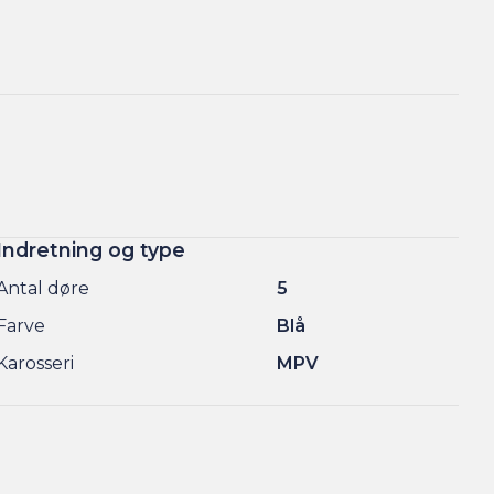
Indretning og type
Antal døre
5
Farve
Blå
Karosseri
MPV