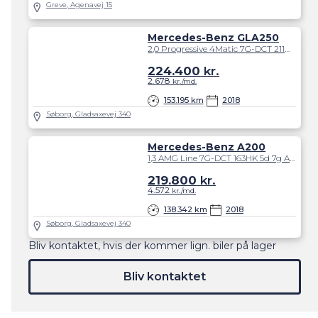
Greve, Agenavej 15
Mercedes-Benz GLA250
2,0 Progressive 4Matic 7G-DCT 211HK 5d 7g Aut.
224.400
kr.
2.678
kr./md.
153.195 km
2018
Søborg, Gladsaxevej 340
Mercedes-Benz A200
1,3 AMG Line 7G-DCT 163HK 5d 7g Aut.
219.800
kr.
4.572
kr./md.
138.342 km
2018
Søborg, Gladsaxevej 340
Bliv kontaktet, hvis der kommer lign. biler på lager
Bliv kontaktet