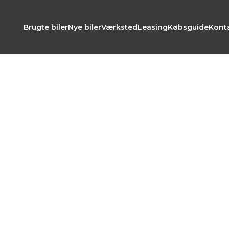
Brugte biler
Nye biler
Værksted
Leasing
Købsguide
Kont