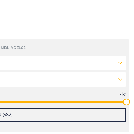
MDL. YDELSE
G
582