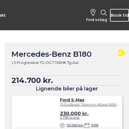
akt
Book tid
Find os
Søg
Mercedes-Benz B180
A
1,3 Progressive 7G-DCT 136HK 7g Aut.
214.700 kr.
Lignende biler på lager
Ford S-Max
1,5 EcoBoost Titanium Attack 160HK 6g
230.000
kr.
2.739
kr./md.
112.000 km
2018