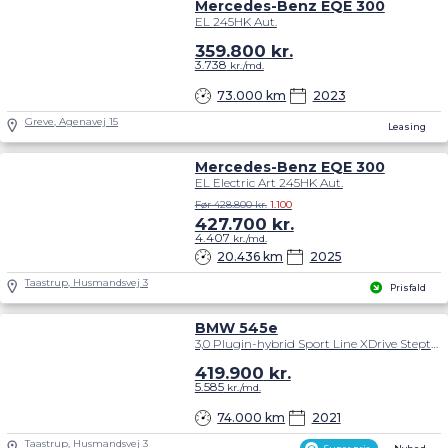
Mercedes-Benz EQE 300
EL 245HK Aut.
359.800
kr.
3.738
kr./md.
73.000 km
2023
Greve, Agenavej 15
Leasing
Mercedes-Benz EQE 300
EL Electric Art 245HK Aut.
Før 428.800 kr.
1.100
427.700
kr.
4.407
kr./md.
20.436 km
2025
Taastrup, Husmandsvej 3
Prisfald
BMW 545e
3,0 Plugin-hybrid Sport Line XDrive Steptronic 395HK 8g Aut.
419.900
kr.
5.585
kr./md.
74.000 km
2021
Taastrup, Husmandsvej 3