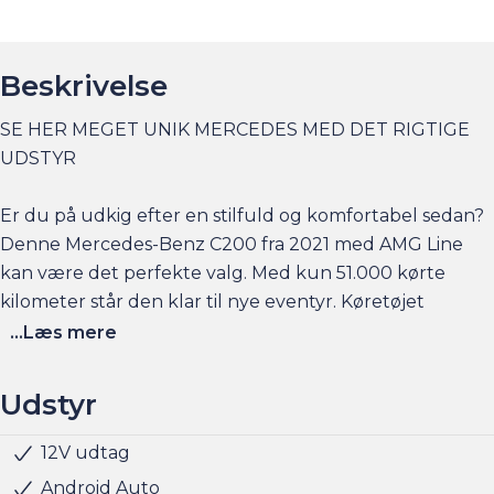
Beskrivelse
SE HER MEGET UNIK MERCEDES MED DET RIGTIGE
UDSTYR
Er du på udkig efter en stilfuld og komfortabel sedan?
Denne Mercedes-Benz C200 fra 2021 med AMG Line
kan være det perfekte valg. Med kun 51.000 kørte
kilometer står den klar til nye eventyr. Køretøjet
kombinerer benzin og mild hybrid teknologi, hvilket
...Læs mere
giver en responsiv køreoplevelse med en 1,5-liter motor
og en effekt på 184 hk. Den er udstyret med en 9G-
Udstyr
Tronic aut. gearkasse, der sikrer jævn og effektiv kørsel.
12V udtag
Fjernbetjent centrallås
Klimaanlæg 2-zoner
Multifunktionsrat
Navigation
Nøglefri døre
Nøglefri start
Parkeringssensor for/bag
Regnsensor
Servo
Sportssæder
Sædevarme for
Trådløs mobilopladning
19" Alufælge
Fuld LED forlygter
LED baglygter
LED kørelys
Metallak
Mørktonede ruder bag
Armlæn
Delvis alcantara-kabine
Justerbart rat
Mørk loftbeklædning
6 Airbags
ABS
ESP
Isofix
Lyssensor
Denne C200 har en tophastighed på 246 km/t og en
Android Auto