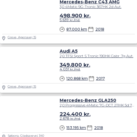
Mercedes-Benz C43 AMG
3,0 4Matic 9G-Tronic 367HK 2d Aut.
498.900
kr.
5.639
kr./md.
87.000 km
2018
Greve, Agenavej 15
Audi A5
2,0 TFSI Sport S Tronic 190HK Cabr. 7g Aut.
349.800
kr.
4.031
kr./md.
120.868 km
2017
Greve, Agenavej 15
Mercedes-Benz GLA250
2,0 Progressive 4Matic 7G-DCT 211HK 5d 7g Aut.
224.400
kr.
2.678
kr./md.
153.195 km
2018
Søborg, Gladsaxevej 340