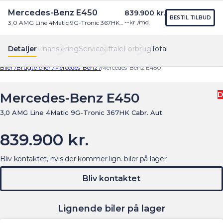
Mercedes-Benz E450
839.900 kr.
Find os
Menu
BESTIL TILBUD
--
kr./md.
3,0 AMG Line 4Matic 9G-Tronic 367HK Cabr. Aut.
Detaljer
Finansiering
Serviceaftale
Forbrug
Total
Biler /
Brugte biler /
Mercedes-Benz /
Mercedes-Benz E450
Mercedes-Benz E450
D
3,0 AMG Line 4Matic 9G-Tronic 367HK Cabr. Aut.
839.900 kr.
Bliv kontaktet, hvis der kommer lign. biler på lager
Bliv kontaktet
Lignende biler på lager