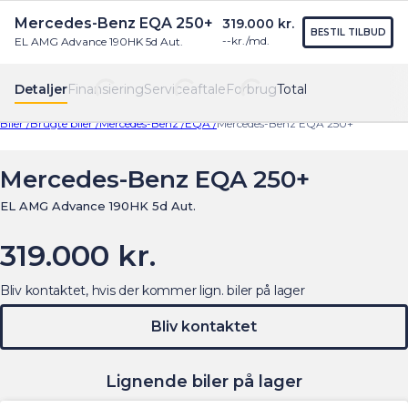
Mercedes-Benz EQA 250+
319.000 kr.
Find os
Menu
BESTIL TILBUD
--
kr./md.
EL AMG Advance 190HK 5d Aut.
Detaljer
Finansiering
Serviceaftale
Forbrug
Total
Biler /
Brugte biler /
Mercedes-Benz /
EQA /
Mercedes-Benz EQA 250+
Mercedes-Benz EQA 250+
EL AMG Advance 190HK 5d Aut.
319.000 kr.
Bliv kontaktet, hvis der kommer lign. biler på lager
Bliv kontaktet
Lignende biler på lager