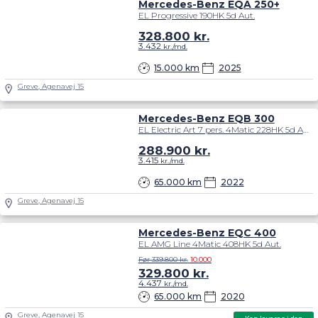
Mercedes-Benz EQA 250+
EL Progressive 190HK 5d Aut.
328.800
kr.
3.432
kr./md.
15.000 km
2025
Greve, Agenavej 15
Mercedes-Benz EQB 300
EL Electric Art 7 pers. 4Matic 228HK 5d Aut.
288.900
kr.
3.415
kr./md.
65.000 km
2022
Greve, Agenavej 15
Mercedes-Benz EQC 400
EL AMG Line 4Matic 408HK 5d Aut.
Før 339.800 kr.
10.000
329.800
kr.
4.437
kr./md.
65.000 km
2020
Greve, Agenavej 15