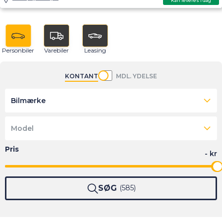
Kan leveres i dag
Personbiler
Varebiler
Leasing
KONTANT
MDL. YDELSE
Bilmærke
Model
SØG
585