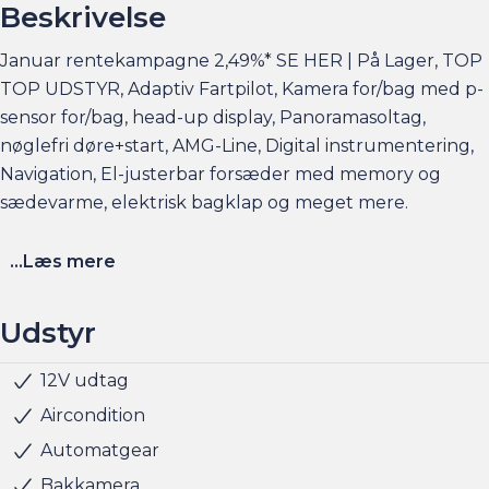
Beskrivelse
Januar rentekampagne 2,49%* SE HER | På Lager, TOP
TOP UDSTYR, Adaptiv Fartpilot, Kamera for/bag med p-
sensor for/bag, head-up display, Panoramasoltag,
nøglefri døre+start, AMG-Line, Digital instrumentering,
Navigation, El-justerbar forsæder med memory og
sædevarme, elektrisk bagklap og meget mere.
Finansieringseksempel ved en bilpris på f.eks. 399.900
...Læs mere
kr.
Udbetaling: 79.980,-, Månedligydelse: 4.049,-, Rente
Udstyr
variabel 2,49%, Løbetid 96 måneder, ÅOP: 5,1%, Samlede
kredit omkostninger: 68.680,-
12V udtag
Fartpilot
Fartpilot adaptiv
Fjernbetjent centrallås
Head-up display
Håndfri telefon
Klimaanlæg
Klimaanlæg 2-zoner
Kørecomputer
Multifunktionsrat
Musikstreaming via bluetooth
Navigation
Nøglefri døre
Nøglefri start
Parkeringssensor bag
Parkeringssensor for
Parkeringssensor for/bag
Radio
Servo
Sædevarme for
Udvendig temperaturmåler
Alufælge
Fuld LED forlygter
Metallak
Ambiente belysning
Armlæn
Glastag
Højdejusterbart førersæde
Højdejusterbart passagersæde
Justerbart rat
Kopholder
ABS
Airbag
Alarm
Dæktrykssensor
Isofix
Selealarm
Vejbaneassistent
Skiltegenkendelse
Aircondition
Automatgear
Elbilsinfo:
Bakkamera
Rækkevidde: (WLTP): 503 km