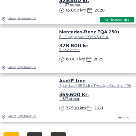
329.800
kr.
4.437
kr./md.
65.000 km
2020
Greve, Agenavej 15
Kan leveres i dag
Mercedes-Benz EQA 250+
EL Progressive 190HK 5d Aut.
328.800
kr.
3.432
kr./md.
15.000 km
2025
Greve, Agenavej 15
Audi E-tron
Sportback 55 S Line Prestige Quattro 408HK 5d Trinl. Gear
359.600
kr.
4.817
kr./md.
77.500 km
2021
Greve, Agenavej 15
Leasing