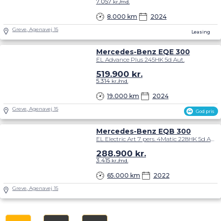
7.057
kr./md.
8.000 km
2024
Greve, Agenavej 15
Leasing
Mercedes-Benz EQE 300
EL Advance Plus 245HK 5d Aut.
519.900
kr.
5.314
kr./md.
19.000 km
2024
Greve, Agenavej 15
God pris
Mercedes-Benz EQB 300
EL Electric Art 7 pers. 4Matic 228HK 5d Aut.
288.900
kr.
3.415
kr./md.
65.000 km
2022
Greve, Agenavej 15