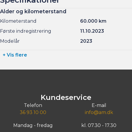
Alder og kilometerstand
Kilometerstand
60.000 km
Første indregistrering
11.10.2023
Modelår
2023
+ Vis flere
Kundeservice
Telefon
E-mail
36 93 10 00
info@am.dk
Mandag - fredag
kl. 07.30 - 17.30