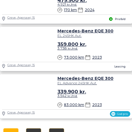
479.900
kr.
4.921
kr./md.
170 km
2024
Greve, Agenavej 15
Prisfald
Mercedes-Benz EQE 300
EL 245HK Aut.
359.800
kr.
3.738
kr./md.
73.000 km
2023
Greve, Agenavej 15
Leasing
Mercedes-Benz EQE 300
EL Advance 245HK Aut.
339.900
kr.
3.542
kr./md.
83.000 km
2023
Greve, Agenavej 15
God pris