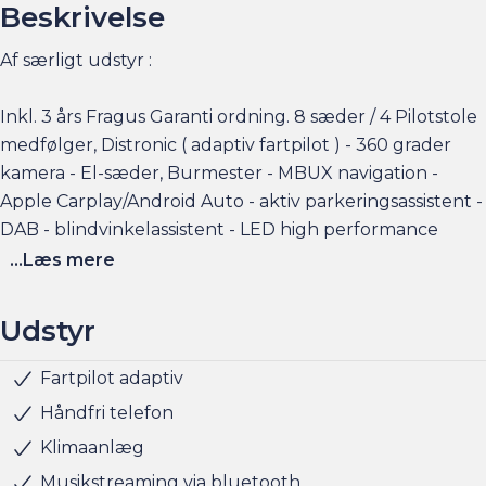
Beskrivelse
Af særligt udstyr :
Inkl. 3 års Fragus Garanti ordning. 8 sæder / 4 Pilotstole
medfølger, Distronic ( adaptiv fartpilot ) - 360 grader
kamera - El-sæder, Burmester - MBUX navigation -
Apple Carplay/Android Auto - aktiv parkeringsassistent -
DAB - blindvinkelassistent - LED high performance
forlygter med automatisk fjernlys - mørktonede
...Læs mere
bagruder - el-foldebare sidespejle - varme i forsæder -
17" alufælge + meget meget mere, skriv for komplet
Udstyr
udstyrsliste
Fartpilot adaptiv
El-foldbare spejle m. varme
DAB radio
Bakkamera
Burmester
Bilen er på lager til hurtig levering
Blindvinkelassistent
Startspærre
Træthedsregistrering
Vejbaneassistent
Skiltegenkendelse
Aut. nedblændeligt bakspejl
Automatisk op-/nedblænding
BEMÆRK KM
Navigation
Metallak
Serviceret 31/10-2025, billeder er vist med bænksæder,
Håndfri telefon
Pilotstole kan medfølge (6 pladser )
Klimaanlæg
Musikstreaming via bluetooth
Rækkevidde: (WLTP): 361 km