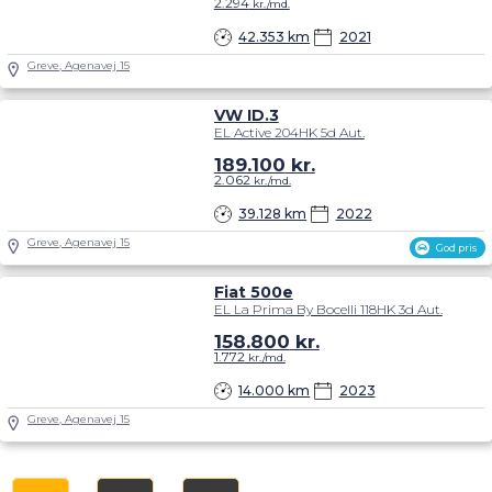
2.294
kr./md.
42.353 km
2021
Greve, Agenavej 15
VW ID.3
EL Active 204HK 5d Aut.
189.100
kr.
2.062
kr./md.
39.128 km
2022
Greve, Agenavej 15
God pris
Fiat 500e
EL La Prima By Bocelli 118HK 3d Aut.
158.800
kr.
1.772
kr./md.
14.000 km
2023
Greve, Agenavej 15