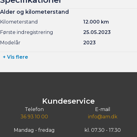
Alder og kilometerstand
Kilometerstand
12.000 km
Første indregistrering
25.05.2023
Modelår
2023
+ Vis flere
Kundeservice
Telefon
E-mail
36 93 10 00
info@am.dk
Mandag - fredag
kl. 07.30 - 17.30