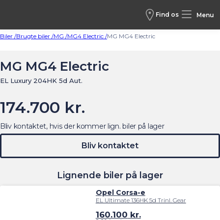
Find os
Menu
Biler /
Brugte biler /
MG /
MG4 Electric /
MG MG4 Electric
MG MG4 Electric
EL Luxury 204HK 5d Aut.
174.700 kr.
Bliv kontaktet, hvis der kommer lign. biler på lager
Bliv kontaktet
Lignende biler på lager
Opel Corsa-e
EL Ultimate 136HK 5d Trinl. Gear
160.100
kr.