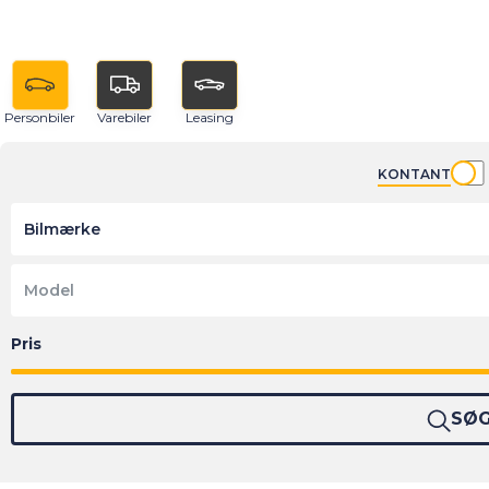
Personbiler
Varebiler
Leasing
KONTANT
Bilmærke
Model
SØ