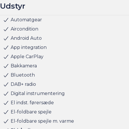
Udstyr
Automatgear
Fartpilot
Fjernbetjent centrallås
Håndfri telefon
Infocenter
Klimaanlæg
Kørecomputer
Navigation
Nøglefri døre
Nøglefri start
Parkeringssensor bag
Sædevarme for
USB stik
Alufælge
Fuld LED forlygter
LED kørelys
Metallak
Tonede ruder
Højdejusterbart førersæde
Kopholder
Kunstlæder
Læderrat
Airbag
ABS
Dæktrykssensor
ESP
Vejbaneassistent
Aircondition
Android Auto
App integration
Apple CarPlay
Bakkamera
Bluetooth
DAB+ radio
Digital instrumentering
El indst. førersæde
El-foldbare spejle
El-foldbare spejle m. varme