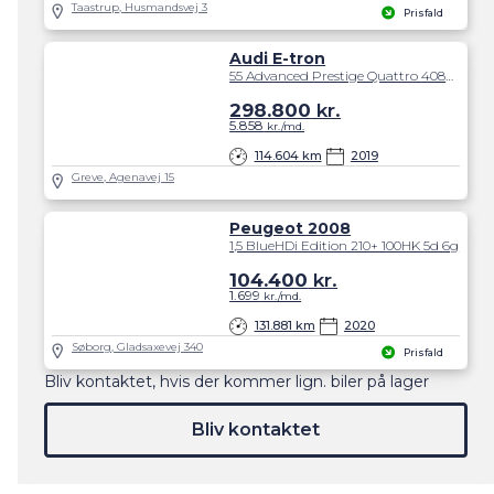
Taastrup, Husmandsvej 3
Prisfald
Audi E-tron
55 Advanced Prestige Quattro 408HK 5d Aut.
298.800
kr.
5.858
kr./md.
114.604 km
2019
Greve, Agenavej 15
Peugeot 2008
1,5 BlueHDi Edition 210+ 100HK 5d 6g
104.400
kr.
1.699
kr./md.
131.881 km
2020
Søborg, Gladsaxevej 340
Prisfald
Bliv kontaktet, hvis der kommer lign. biler på lager
Bliv kontaktet