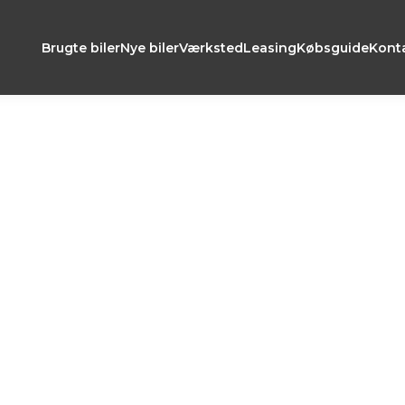
Brugte biler
Nye biler
Værksted
Leasing
Købsguide
Kont