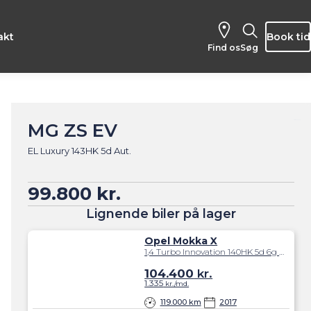
akt
Book tid
Find os
Søg
MG ZS EV
EL Luxury 143HK 5d Aut.
99.800 kr.
Lignende biler på lager
Opel Mokka X
1,4 Turbo Innovation 140HK 5d 6g Aut.
104.400
kr.
1.335
kr./md.
119.000 km
2017