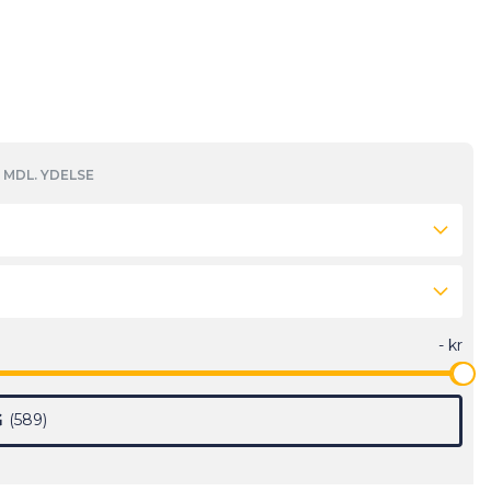
MDL. YDELSE
G
589