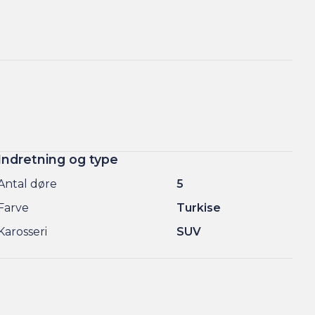
Indretning og type
Antal døre
5
Farve
Turkise
Karosseri
SUV