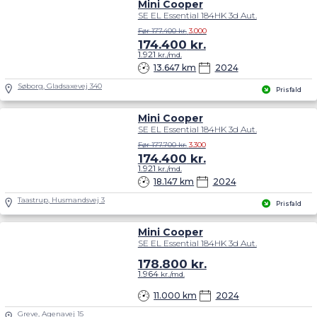
Mini Cooper
SE EL Essential 184HK 3d Aut.
Før 177.400 kr.
3.000
174.400
kr.
1.921
kr./md.
13.647 km
2024
Søborg, Gladsaxevej 340
Prisfald
Mini Cooper
SE EL Essential 184HK 3d Aut.
Før 177.700 kr.
3.300
174.400
kr.
1.921
kr./md.
18.147 km
2024
Taastrup, Husmandsvej 3
Prisfald
Mini Cooper
SE EL Essential 184HK 3d Aut.
178.800
kr.
1.964
kr./md.
11.000 km
2024
Greve, Agenavej 15