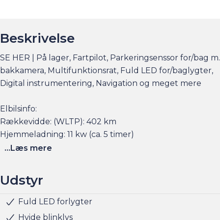
Beskrivelse
SE HER | På lager, Fartpilot, Parkeringsenssor for/bag m.
bakkamera, Multifunktionsrat, Fuld LED for/baglygter,
Digital instrumentering, Navigation og meget mere
Elbilsinfo:
Rækkevidde: (WLTP): 402 km
Hjemmeladning: 11 kw (ca. 5 timer)
Hurtigladning: 95 kw (10-80% = ca. 29 min)
...Læs mere
Se flere billeder, få et overblik over totalomkostninger
Udstyr
og faktorers påvirkning på rækkevidden på am.dk
Fuld LED forlygter
Centrallås
DAB radio
Digital instrumentering
El-foldbare spejle
El-håndbremse
Elruder for
Fartpilot
Fjernbetjent centrallås
Håndfri telefon
Kørecomputer
Multifunktionsrat
Musikstreaming via bluetooth
Navigation
Nøglefri start
Radio
Regnsensor
Servo
Sportssæder
Udvendig temperaturmåler
USB stik
ABS
Airbag
Automatisk nødbremsesystem
Dæktrykssensor
ESP
Isofix
Lyssensor
Passager-airbag
Selealarm
Selestrammer
Startspærre
Klimaanlæg
Parkeringssensor bag
Alufælge
Stofindtræk
Apple CarPlay
Parkeringssensor for/bag
Parkeringssensor for
Husk at booke en forudgående aftale her eller via
Hvide blinklys