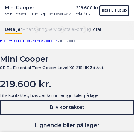
Mini Cooper
219.600 kr.
Find os
Menu
BESTIL TILBUD
--
kr./md.
SE EL Essential Trim Option Level XS 218HK 3d Aut.
Detaljer
Finansiering
Serviceaftale
Forbrug
Total
Biler /
Brugte biler /
Mini /
Cooper /
Mini Cooper
Mini Cooper
SE EL Essential Trim Option Level XS 218HK 3d Aut.
219.600 kr.
Bliv kontaktet, hvis der kommer lign. biler på lager
Bliv kontaktet
Lignende biler på lager