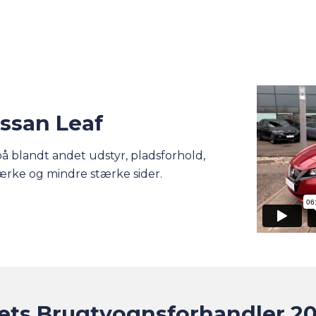
issan Leaf
 på blandt andet udstyr, pladsforhold,
ærke og mindre stærke sider.
ets Brugtvognsforhandler 2