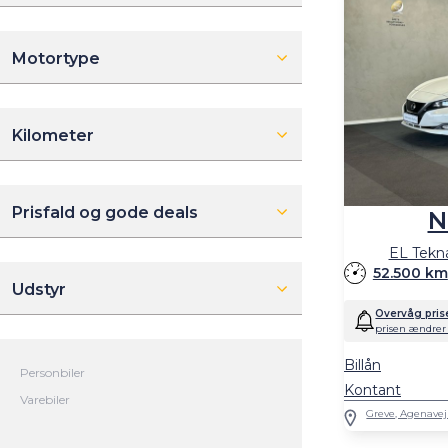
Motortype
Kilometer
Prisfald og gode deals
N
EL Tekn
52.500 km
Udstyr
Overvåg pris
prisen ændrer 
Billån
Kontant
Greve, Agenavej