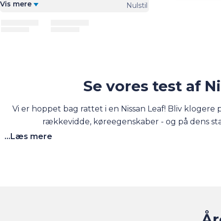
Vis mere
Nulstil
Se vores test af N
Vi er hoppet bag rattet i en Nissan Leaf! Bliv klogere
rækkevidde, køreegenskaber - og på dens st
...Læs mere
År