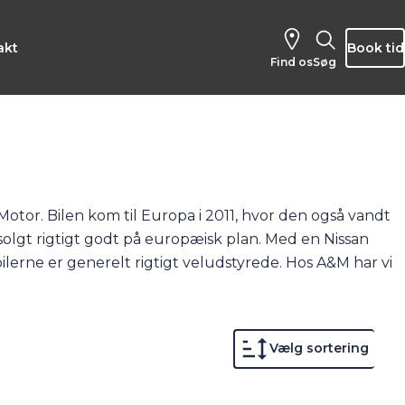
akt
Book tid
Find os
Søg
 Motor. Bilen kom til Europa i 2011, hvor den også vandt
r solgt rigtigt godt på europæisk plan. Med en Nissan
g bilerne er generelt rigtigt veludstyrede. Hos A&M har vi
er til salg
her
.
Vælg sortering