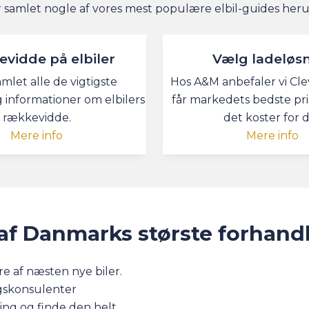
r samlet nogle af vores mest populære elbil-guides her
vidde på elbiler
Vælg ladeløs
amlet alle de vigtigste
Hos A&M anbefaler vi Cle
 informationer om elbilers
får markedets bedste pri
rækkevidde.
det koster for d
Mere info
Mere info
af Danmarks største forhand
e af næsten nye biler.
lgskonsulenter
ing og finde den helt