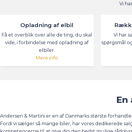
Vi ha
Opladning af elbil
Række
Få et overblik over alle de ting, du skal
Vi har s
vide, i forbindelse med opladning af
spørgsmål og
elbiler.
Mere info
En 
Andersen & Martini er en af Danmarks største forhandler
Fordi vi sælger så mange biler, har vores dedikerede sa
kompetencerne til at give dig den bedst mulige rådgivn