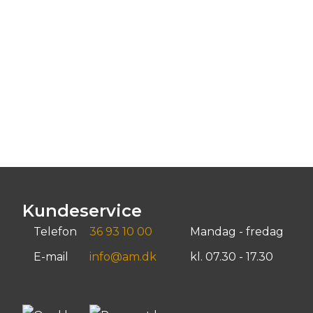
Kundeservice
Telefon
36 93 10 00
Mandag - fredag
E-mail
info@am.dk
kl. 07.30 - 17.30