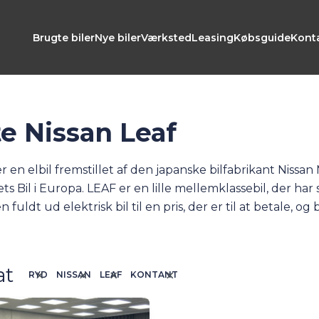
Brugte biler
Nye biler
Værksted
Leasing
Købsguide
Kont
e Nissan Leaf
r en elbil fremstillet af den japanske bilfabrikant Nissan
ets Bil i Europa. LEAF er en lille mellemklassebil, der ha
 fuldt ud elektrisk bil til en pris, der er til at betale, o
il salg. Har vi ingen på lager pt., kan du se alle vores elbil
at
RYD
NISSAN
LEAF
KONTANT