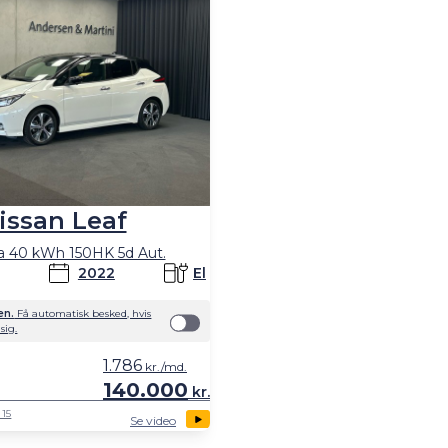
issan Leaf
a 40 kWh 150HK 5d Aut.
2022
El
en.
Få automatisk besked, hvis
sig.
1.786
kr./md.
140.000
kr.
 15
Se video