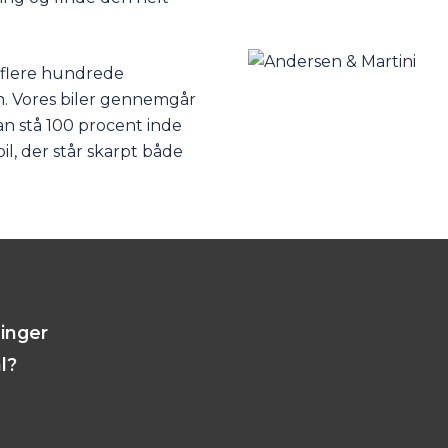
f flere hundrede
en. Vores biler gennemgår
an stå 100 procent inde
il, der står skarpt både
linger
l?