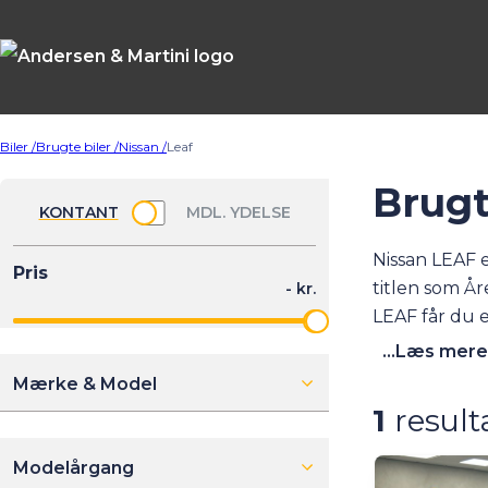
Biler /
Brugte biler /
Nissan /
Leaf
Brugt
Nissan LEAF e
titlen som År
LEAF får du en
ofte LEAF’er t
...Læs mere
Mærke & Model
1
result
Modelårgang