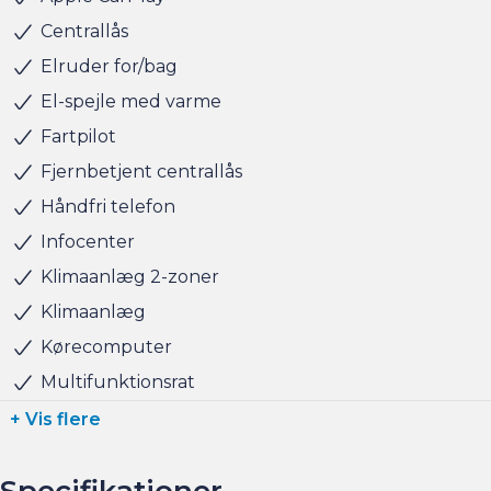
finansiering til markedets bedste priser og vilkår, og vi
Centrallås
tager naturligvis også gerne din nuværende bil i bytte,
Elruder for/bag
hvis du har behov for at få afsat den.
El-spejle med varme
Fartpilot
Salgsafdelingen åbningstider:
Man-Fre kl. 10.00 - 17.00
Fjernbetjent centrallås
Lørdag kl. 11.00 - 15.00
Håndfri telefon
Søndag kl. 10.00 - 15.00
Infocenter
Klimaanlæg 2-zoner
Klimaanlæg
Kørecomputer
Multifunktionsrat
+ Vis flere
Specifikationer