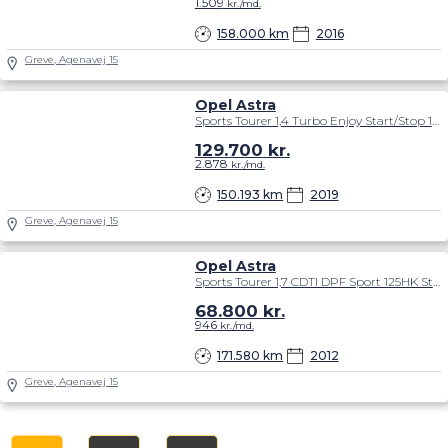
1.509
kr./md.
158.000 km
2016
Greve, Agenavej 15
Opel Astra
Sports Tourer 1,4 Turbo Enjoy Start/Stop 150HK Stc 6g
129.700
kr.
2.878
kr./md.
150.193 km
2019
Greve, Agenavej 15
Opel Astra
Sports Tourer 1,7 CDTI DPF Sport 125HK Stc 6g
68.800
kr.
946
kr./md.
171.580 km
2012
Greve, Agenavej 15