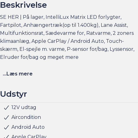
Beskrivelse
SE HER | På lager, IntelliLux Matrix LED forlygter,
Fartpilot, Anhængertræk(op til 1.400kg), Lane Assist,
Multifunktionsrat, Sædevarme for, Ratvarme, 2 zoners
klimaanlæg, Apple CarPlay / Android Auto, Touch-
skærm, El-spejle m. varme, P-sensor for/bag, Lyssensor,
Elruder for/bag og meget mere
Se flere billeder, få et overblik over totalomkostninger
...Læs mere
og faktorers påvirkning på rækkevidden på am.dk
Udstyr
Husk at booke en forudgående aftale her eller via
am.dk - så er bilen gjort klar, når du kommer, og der er
12V udtag
Musikstreaming via bluetooth
Parkeringssensor bag
Radio
Servo
Sædevarme for
USB stik
LED kørelys
Armlæn
Højdejusterbart førersæde
Kopholder
Justerbart rat
Rat m. varme
Stofindtræk
Splitbagsæde
ABS
Airbag
Antispin
ESP
Isofix
Lyssensor
Vejbaneassistent
5 sæder
Anhængertræk
Anhængertræk aftageligt
Fuld LED forlygter
Matrix LED forlygter
LED forlygter
Parkeringssensor for
Parkeringssensor for/bag
Startspærre
Sædevarme for/bag
Navigation
Intellilux LED forlygter
sat tid af med en salgskonsulent til at snakke om
Aircondition
handlen efterfølgende.
Android Auto
Apple CarPlay
Har du behov for et billån, så kan vi hjælpe med