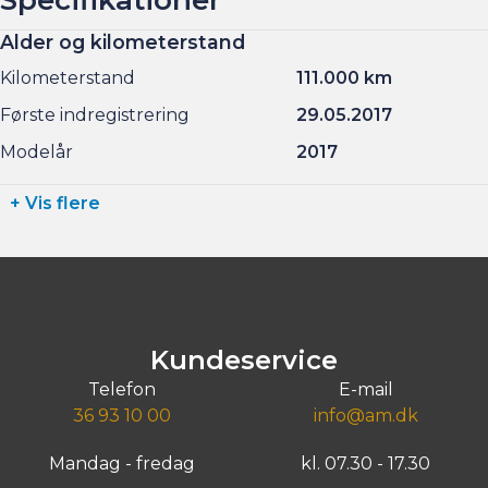
Alder og kilometerstand
Kilometerstand
111.000 km
Første indregistrering
29.05.2017
Modelår
2017
+ Vis flere
Kundeservice
Telefon
E-mail
36 93 10 00
info@am.dk
Mandag - fredag
kl. 07.30 - 17.30