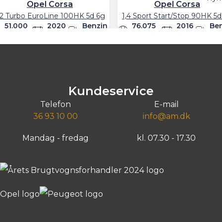
Opel Corsa
Opel Corsa
,2 Turbo EuroLine 100HK 5d 6g
1,4 Sport Start/Stop 90HK 5d
51.000
2020
Benzin
76.075
2016
Be
km
km
lån
1.705
Billån
1.011
kr./md.
kr./
104.900
kr.
74.80
ntant
Kontant
Greve, Agenavej 15
Søborg, Gladsaxevej 340
Kundeservice
Telefon
E-mail
36 93 10 00
info@am.dk
Mandag - fredag
kl. 07.30 - 17.30