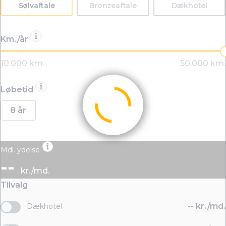
Sølvaftale
Bronzeaftale
Dækhotel
Km./år
Løbetid
8 år
Mdl. ydelse
--
kr./md.
Tilvalg
--
kr./md.
Dækhotel