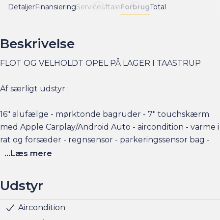
Detaljer
Finansiering
Serviceaftale
Forbrug
Total
Beskrivelse
FLOT OG VELHOLDT OPEL PÅ LAGER I TAASTRUP
Af særligt udstyr :
16" alufælge - mørktonde bagruder - 7" touchskærm
med Apple Carplay/Android Auto - aircondition - varme i
rat og forsæder - regnsensor - parkeringssensor bag -
armlæn for - el-spejle med varme - o.m.a.
...Læs mere
Brugte vinterhjul kan tilkøbes
Udstyr
Fragus garantiordning tilbydes
Aircondition
Mørktonede ruder bag
Armlæn
Højdejusterbart førersæde
Kopholder
Rat m. varme
6 Airbags
ABS
Automatisk nødbremsesystem
Dæktrykssensor
ESP
Isofix
Lyssensor
Startspærre
Vejbaneassistent