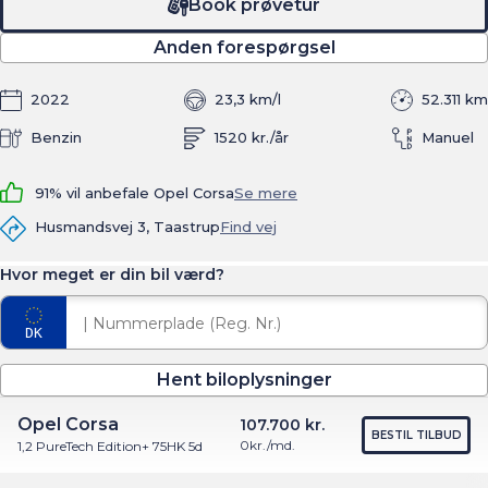
Book prøvetur
Anden forespørgsel
2022
23,3 km/l
52.311 km
Benzin
1520 kr./år
Manuel
91% vil anbefale Opel Corsa
Se mere
Husmandsvej 3, Taastrup
Find vej
Hvor meget er din bil værd?
Hent biloplysninger
Opel Corsa
107.700 kr.
BESTIL TILBUD
0
kr./md.
1,2 PureTech Edition+ 75HK 5d