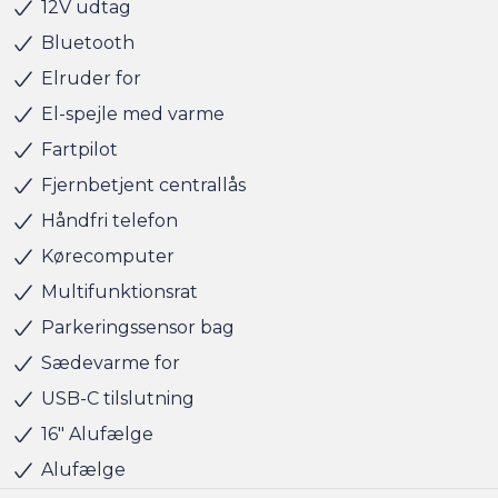
12V udtag
Husk at booke en forudgående aftale om besigtigelse
Bluetooth
eller prøvetur direkte via am.dk eller på telefon 36 93 15
Elruder for
00 så er bilen gjort klar, når du kommer, og der er tid til
at snakke om handlen efterfølgende.
El-spejle med varme
Fartpilot
Altid 150 brugte biler på lager !
Fjernbetjent centrallås
Håndfri telefon
BILEN STÅR HOS ANDERSEN & MARTINI - TAASTRUP
Kørecomputer
Multifunktionsrat
Parkeringssensor bag
Sædevarme for
USB-C tilslutning
16" Alufælge
Alufælge