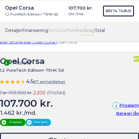
Opel Corsa
107.700 kr.
Find os
Menu
BESTIL TILBUD
0
kr./md.
1,2 PureTech Edition+ 75HK 5d
Detaljer
Finansiering
Serviceaftale
Forbrug
Total
Biler /
Brugte biler /
Opel /
Corsa /
Opel Corsa
+
Opel Corsa
A
Prisfald
1,2 PureTech Edition+ 75HK 5d
4.5
87 anmeldelser
Før 109.900 kr.
2.200
(Prisfald)
107.700 kr.
Prisalarm
1.462 kr./md.
Beregn lån
Prisfald
Fair pris