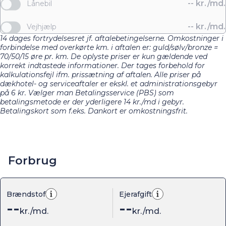
--
kr./md.
Lånebil
--
kr./md.
Vejhjælp
14 dages fortrydelsesret jf. aftalebetingelserne. Omkostninger i
forbindelse med overkørte km. i aftalen er: guld/sølv/bronze =
70/50/15 øre pr. km. De oplyste priser er kun gældende ved
korrekt indtastede informationer. Der tages forbehold for
kalkulationsfejl ifm. prissætning af aftalen. Alle priser på
dækhotel- og serviceaftaler er ekskl. et administrationsgebyr
på 6 kr. Vælger man Betalingsservice (PBS) som
betalingsmetode er der yderligere 14 kr./md i gebyr.
Betalingskort som f.eks. Dankort er omkostningsfrit.
Forbrug
Brændstof
Ejerafgift
--
--
kr./md.
kr./md.