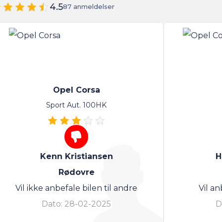
4.5
87 anmeldelser
Opel Corsa
Sport Aut. 100HK
Kenn Kristiansen
H
Rødovre
Vil ikke anbefale bilen til andre
Vil an
Dato:
28-02-2025
D