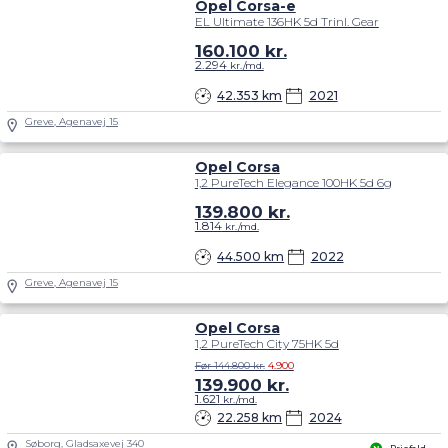
Opel Corsa-e
EL Ultimate 136HK 5d Trinl. Gear
160.100
kr.
2.294
kr./md.
42.353 km
2021
Greve, Agenavej 15
Opel Corsa
1,2 PureTech Elegance 100HK 5d 6g
139.800
kr.
1.814
kr./md.
44.500 km
2022
Greve, Agenavej 15
Opel Corsa
1,2 PureTech City 75HK 5d
Før 144.800 kr.
4.900
139.900
kr.
1.621
kr./md.
22.258 km
2024
Søborg, Gladsaxevej 340