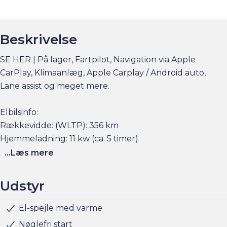
Beskrivelse
SE HER | På lager, Fartpilot, Navigation via Apple
CarPlay, Klimaanlæg, Apple Carplay / Android auto,
Lane assist og meget mere.
Elbilsinfo:
Rækkevidde: (WLTP): 356 km
Hjemmeladning: 11 kw (ca. 5 timer)
Hurtigladning: 101 kw (10-80% = ca. 26 min)
...Læs mere
Se flere billeder, få et overblik over totalomkostninger
Udstyr
og faktorers påvirkning på rækkevidden på am.dk
El-spejle med varme
Musikstreaming via bluetooth
Kopholder
Splitbagsæde
Isofix
Selealarm
Startspærre
Klimaanlæg
Stofindtræk
Aircondition
Radio
Elruder for
Fartpilot
Bluetooth
Husk at booke en forudgående aftale her eller via
Nøglefri start