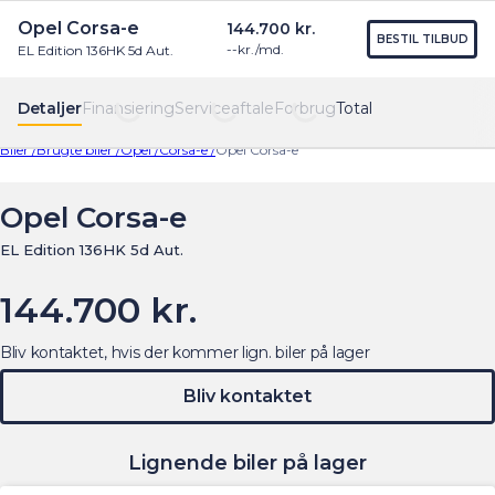
Opel Corsa-e
144.700 kr.
Find os
Menu
BESTIL TILBUD
--
kr./md.
EL Edition 136HK 5d Aut.
Detaljer
Finansiering
Serviceaftale
Forbrug
Total
Biler /
Brugte biler /
Opel /
Corsa-e /
Opel Corsa-e
Opel Corsa-e
EL Edition 136HK 5d Aut.
144.700 kr.
Bliv kontaktet, hvis der kommer lign. biler på lager
Bliv kontaktet
Lignende biler på lager