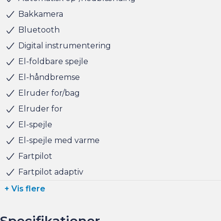
finansiering til markedets bedste priser og vilkår, og vi
Bakkamera
tager naturligvis også gerne din nuværende bil i bytte,
Bluetooth
hvis du har behov for at få afsat den.
Digital instrumentering
El-foldbare spejle
Vi ses i Søborg
El-håndbremse
Elruder for/bag
Elruder for
El-spejle
El-spejle med varme
Fartpilot
Fartpilot adaptiv
+ Vis flere
Specifikationer