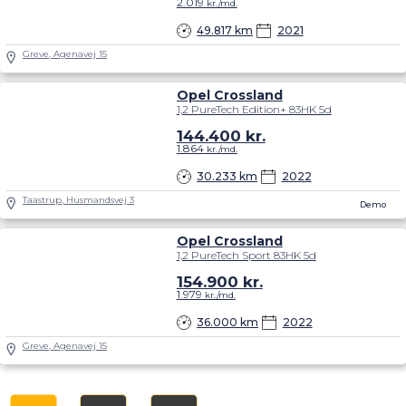
2.019
kr./md.
49.817 km
2021
Greve, Agenavej 15
Opel Crossland
1,2 PureTech Edition+ 83HK 5d
144.400
kr.
1.864
kr./md.
30.233 km
2022
Taastrup, Husmandsvej 3
Demo
Opel Crossland
1,2 PureTech Sport 83HK 5d
154.900
kr.
1.979
kr./md.
36.000 km
2022
Greve, Agenavej 15