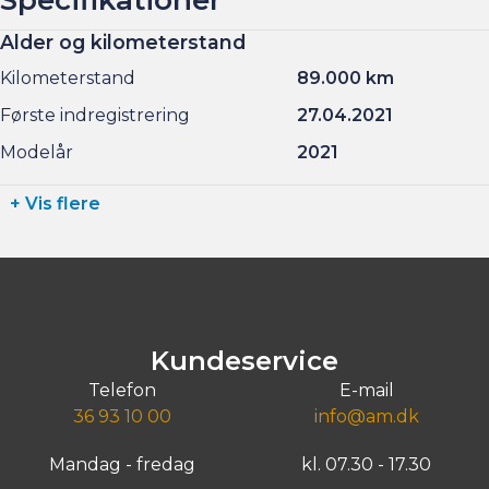
Alder og kilometerstand
Kilometerstand
89.000 km
Første indregistrering
27.04.2021
Modelår
2021
+ Vis flere
Kundeservice
Telefon
E-mail
36 93 10 00
info@am.dk
Mandag - fredag
kl. 07.30 - 17.30