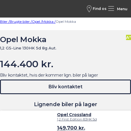
Find os
Menu
Biler /
Brugte biler /
Opel /
Mokka /
Opel Mokka
+
Opel Mokka
A
1,2 GS-Line 130HK 5d 8g Aut.
144.400 kr.
Bliv kontaktet, hvis der kommer lign. biler på lager
Bliv kontaktet
Lignende biler på lager
Opel Crossland
1,2 First Edition 83HK 5d
149.700
kr.