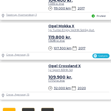
104.400
kr.
1.335
kr./md.
119.000 km
2017
Taastrup, Husmandsvej 3
Prisfald
Opel Mokka X
1,4 Turbo Enjoy 140HK 5d 6g Aut.
119.800
kr.
1.508
kr./md.
107.300 km
2017
Greve, Agenavej 15
God pris
Opel Crossland X
1,2 Sport 83HK 5d
109.900
kr.
1.770
kr./md.
32.000 km
2020
Greve, Agenavej 15