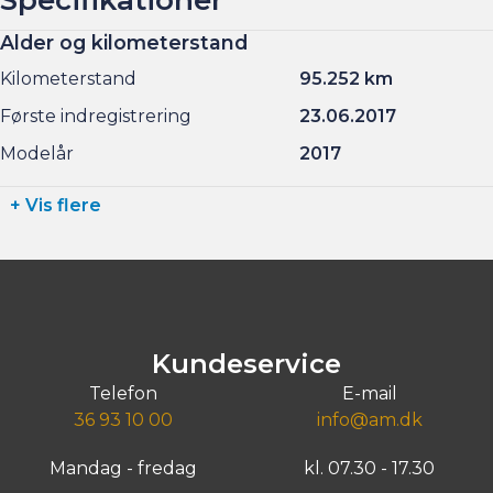
Alder og kilometerstand
Kilometerstand
95.252 km
Første indregistrering
23.06.2017
Modelår
2017
+ Vis flere
Kundeservice
Telefon
E-mail
36 93 10 00
info@am.dk
Mandag - fredag
kl. 07.30 - 17.30