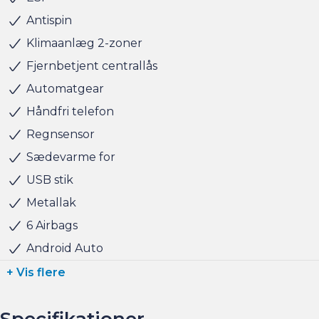
at snakke om handlen efterfølgende.
Antispin
Klimaanlæg 2-zoner
Altid 150 brugte biler på lager !
Fjernbetjent centrallås
Automatgear
BILEN STÅR HOS ANDERSEN & MARTINI - TAASTRUP
Håndfri telefon
Regnsensor
Sædevarme for
USB stik
Metallak
6 Airbags
Android Auto
+ Vis flere
Specifikationer