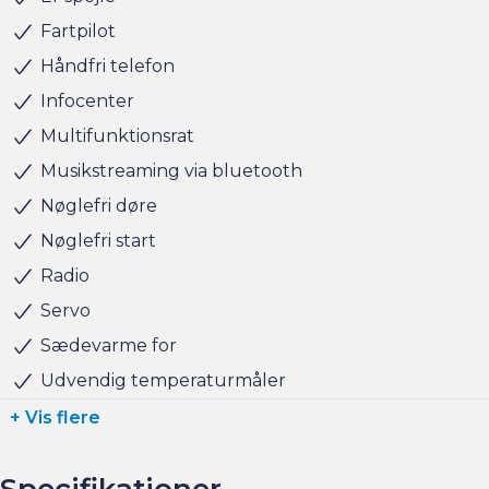
hvis du har behov for at få afsat den.
Fartpilot
Håndfri telefon
Salgsafdelingen åbningstider:
Infocenter
Man-Fre kl. 10.00 - 17.00
Multifunktionsrat
Lørdag kl. 11.00 - 15.00
Søndag kl. 10.00 - 15.00
Musikstreaming via bluetooth
Nøglefri døre
Nøglefri start
Radio
Servo
Sædevarme for
Udvendig temperaturmåler
+ Vis flere
Specifikationer