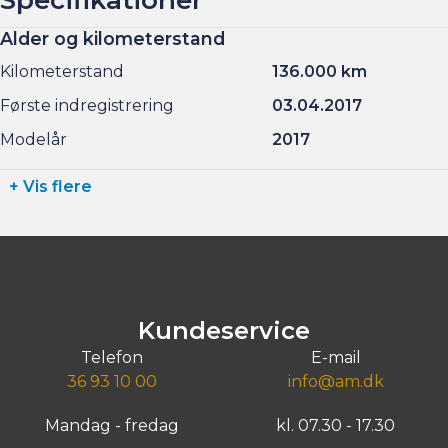
Alder og kilometerstand
Kilometerstand
136.000 km
Første indregistrering
03.04.2017
Modelår
2017
+ Vis flere
Kundeservice
Telefon
E-mail
36 93 10 00
info@am.dk
Mandag - fredag
kl. 07.30 - 17.30