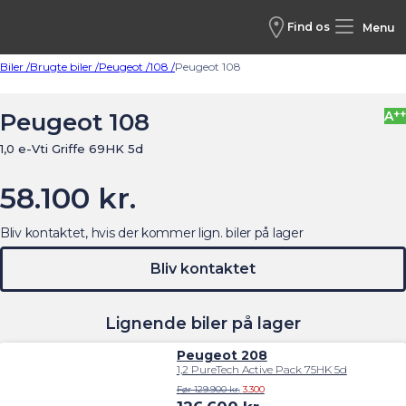
Find os
Menu
Biler /
Brugte biler /
Peugeot /
108 /
Peugeot 108
++
Peugeot 108
A
1,0 e-Vti Griffe 69HK 5d
58.100 kr.
Bliv kontaktet, hvis der kommer lign. biler på lager
Bliv kontaktet
Lignende biler på lager
Peugeot 208
1,2 PureTech Active Pack 75HK 5d
Før 129.900 kr.
3.300