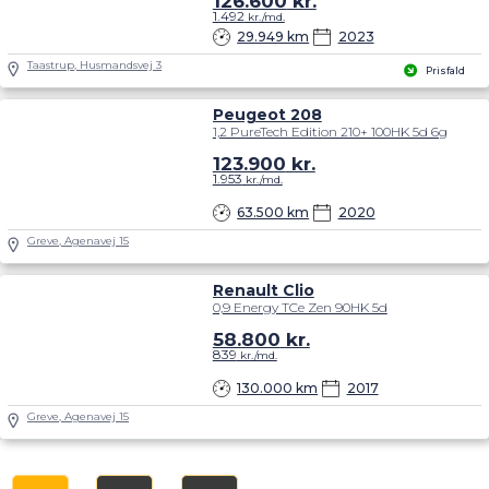
126.600
kr.
1.492
kr./md.
29.949 km
2023
Taastrup, Husmandsvej 3
Prisfald
Peugeot 208
1,2 PureTech Edition 210+ 100HK 5d 6g
123.900
kr.
1.953
kr./md.
63.500 km
2020
Greve, Agenavej 15
Renault Clio
0,9 Energy TCe Zen 90HK 5d
58.800
kr.
839
kr./md.
130.000 km
2017
Greve, Agenavej 15