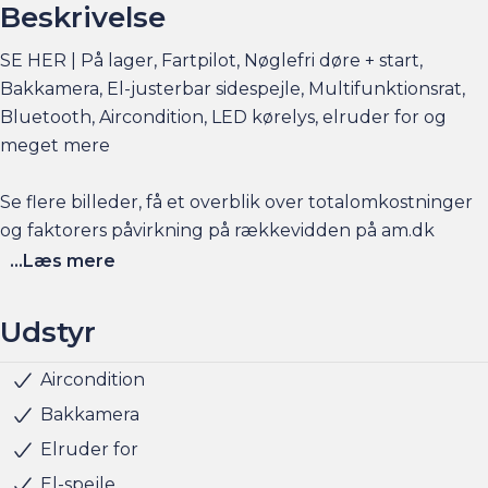
Beskrivelse
SE HER | På lager, Fartpilot, Nøglefri døre + start,
Bakkamera, El-justerbar sidespejle, Multifunktionsrat,
Bluetooth, Aircondition, LED kørelys, elruder for og
meget mere
Se flere billeder, få et overblik over totalomkostninger
og faktorers påvirkning på rækkevidden på am.dk
...Læs mere
Husk at booke en forudgående aftale her eller via
am.dk - så er bilen gjort klar, når du kommer, og der er
Udstyr
sat tid af med en salgskonsulent til at snakke om
handlen efterfølgende.
Aircondition
LED kørelys
Kopholder
Splitbagsæde
ABS
Airbag
Antispin
Startspærre
Bakkamera
Har du behov for et billån, så kan vi hjælpe med
Elruder for
finansiering til markedets bedste priser og vilkår, og vi
El-spejle
tager naturligvis også gerne din nuværende bil i bytte,