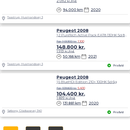
2.092
kr./md.
94.000 km
2020
Taastrup, Husmandsvej 3
Peugeot 2008
1,2 PureTech Active Pack EAT8 130HK 5d 8g Aut.
Før 149.900 kr.
1.100
148.800
kr.
1.913
kr./md.
50.166 km
2021
Taastrup, Husmandsvej 3
Prisfald
Peugeot 2008
1,5 BlueHDi Edition 210+ 100HK 5d 6g
Før 109.800 kr.
5.400
104.400
kr.
1.699
kr./md.
131.881 km
2020
Søborg, Gladsaxevej 340
Prisfald