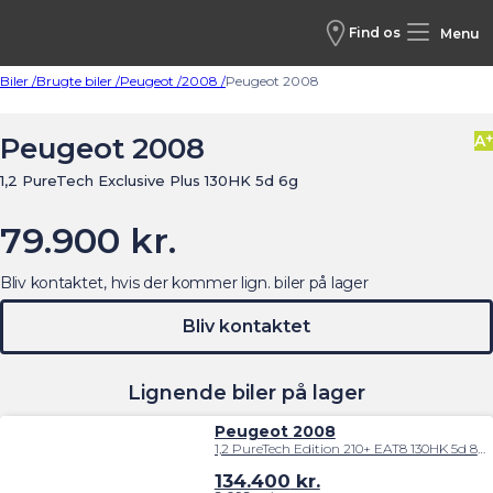
Find os
Menu
Biler /
Brugte biler /
Peugeot /
2008 /
Peugeot 2008
+
Peugeot 2008
A
1,2 PureTech Exclusive Plus 130HK 5d 6g
79.900 kr.
Bliv kontaktet, hvis der kommer lign. biler på lager
Bliv kontaktet
Lignende biler på lager
Peugeot 2008
1,2 PureTech Edition 210+ EAT8 130HK 5d 8g Aut.
134.400
kr.