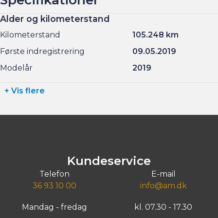
Alder og kilometerstand
Kilometerstand
105.248 km
Første indregistrering
09.05.2019
Modelår
2019
+ Vis flere
Kundeservice
Telefon
E-mail
36 93 10 00
info@am.dk
Mandag - fredag
kl. 07.30 - 17.30