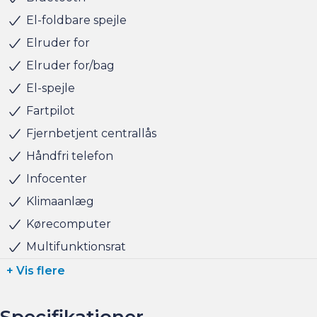
finansiering til markedets bedste priser og vilkår, og vi
El-foldbare spejle
tager naturligvis også gerne din nuværende bil i bytte,
Elruder for
hvis du har behov for at få afsat den.
Elruder for/bag
El-spejle
Vi ses i Søborg
Fartpilot
Fjernbetjent centrallås
Håndfri telefon
Infocenter
Klimaanlæg
Kørecomputer
Multifunktionsrat
+ Vis flere
Specifikationer