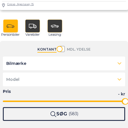
Greve, Agenavej 15
Personbiler
Varebiler
Leasing
KONTANT
MDL. YDELSE
Bilmærke
Model
SØG
583