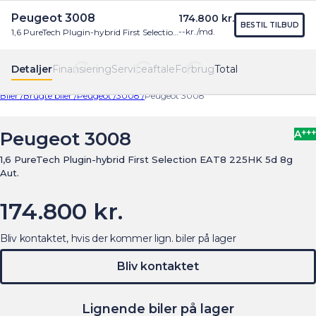
Peugeot 3008
174.800 kr.
Find os
Menu
BESTIL TILBUD
--
kr./md.
1,6 PureTech Plugin-hybrid First Selection EAT8 225HK 5d 8g Aut.
Detaljer
Finansiering
Serviceaftale
Forbrug
Total
Biler /
Brugte biler /
Peugeot /
3008 /
Peugeot 3008
+++
Peugeot 3008
A
1,6 PureTech Plugin-hybrid First Selection EAT8 225HK 5d 8g
Aut.
174.800 kr.
Bliv kontaktet, hvis der kommer lign. biler på lager
Bliv kontaktet
Lignende biler på lager