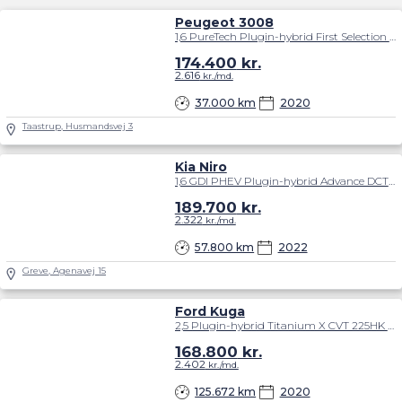
Peugeot 3008
1,6 PureTech Plugin-hybrid First Selection EAT8 225HK 5d 8g Aut.
174.400
kr.
2.616
kr./md.
37.000 km
2020
Taastrup, Husmandsvej 3
Kia Niro
1,6 GDI PHEV Plugin-hybrid Advance DCT 141HK 5d 6g Aut.
189.700
kr.
2.322
kr./md.
57.800 km
2022
Greve, Agenavej 15
Ford Kuga
2,5 Plugin-hybrid Titanium X CVT 225HK 5d Trinl. Gear
168.800
kr.
2.402
kr./md.
125.672 km
2020