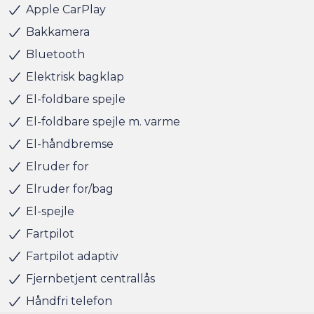
sat tid af med en salgskonsulent til at snakke om
Apple CarPlay
handlen efterfølgende.
Bakkamera
Bluetooth
Har du behov for et billån, så kan vi hjælpe med
finansiering til markedets bedste priser og vilkår, og vi
Elektrisk bagklap
tager naturligvis også gerne din nuværende bil i bytte,
El-foldbare spejle
hvis du har behov for at få afsat den.
El-foldbare spejle m. varme
El-håndbremse
Vi ses i Søborg
Elruder for
Elruder for/bag
El-spejle
Fartpilot
Fartpilot adaptiv
Fjernbetjent centrallås
Håndfri telefon