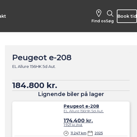
akt
Book tid
Find os
Søg
Peugeot e-208
EL Allure 156HK 5d Aut.
184.800 kr.
Lignende biler på lager
Peugeot e-208
EL Allure 156HK 5d Aut.
174.400
kr.
1.921
kr./md.
11.247 km
2025