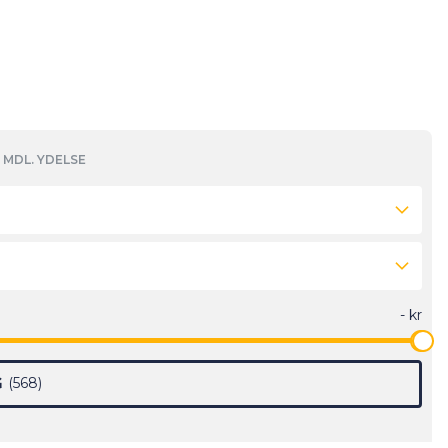
MDL. YDELSE
G
568