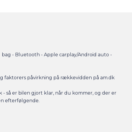
bag - Bluetooth - Apple carplay/Android auto -
r og faktorers påvirkning på rækkevidden på am.dk
- så er bilen gjort klar, når du kommer, og der er
en efterfølgende.
ing til markedets bedste priser og vilkår, og vi tager
 har behov for at få afsat den.