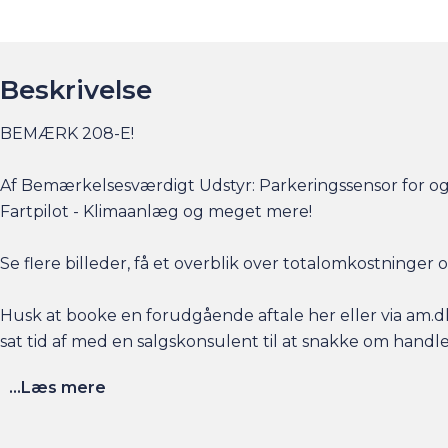
Beskrivelse
BEMÆRK 208-E!
Af Bemærkelsesværdigt Udstyr: Parkeringssensor for og 
Fartpilot - Klimaanlæg og meget mere!
Se flere billeder, få et overblik over totalomkostninge
Husk at booke en forudgående aftale her eller via am.dk 
sat tid af med en salgskonsulent til at snakke om handl
...Læs mere
Har du behov for et billån, så kan vi hjælpe med finansier
naturligvis også gerne din nuværende bil i bytte, hvis du