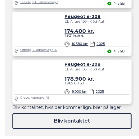
Taastrup, Husmandsvej 3
Prisfald
Peugeot e-208
EL Allure 156HK 5d Aut.
174.400
kr.
1.921
kr./md.
10.580 km
2025
Søborg, Gladsaxevej 340
Prisfald
Peugeot e-208
EL Allure 156HK 5d Aut.
178.900
kr.
1.965
kr./md.
9.000 km
2025
Greve, Agenavej 15
Bliv kontaktet, hvis der kommer lign. biler på lager
Bliv kontaktet