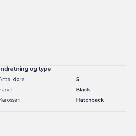
Indretning og type
Antal døre
5
Farve
Black
Karosseri
Hatchback