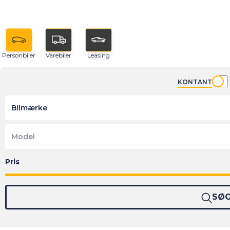
Personbiler
Varebiler
Leasing
KONTANT
Bilmærke
Model
SØ