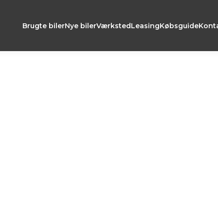
Brugte biler
Nye biler
Værksted
Leasing
Købsguide
Kont