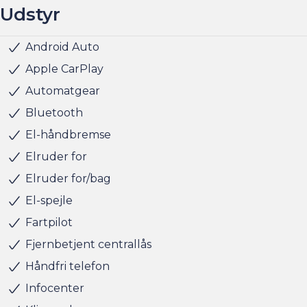
Udstyr
Vi ses i Søborg
Android Auto
Musikstreaming via bluetooth
Nøglefri start
Parkeringssensor bag
Parkeringssensor for
Parkeringssensor for/bag
Radio
Servo
Fuld LED forlygter
Hvide blinklys
Metallak
Mørktonede ruder bag
Armlæn
Højdejusterbart førersæde
Justerbart rat
Kopholder
Stofindtræk
ABS
Airbag
Antispin
Isofix
Lyssensor
Selealarm
Startspærre
Vejbaneassistent
Apple CarPlay
Automatgear
Bluetooth
El-håndbremse
Elruder for
Elruder for/bag
El-spejle
Fartpilot
Fjernbetjent centrallås
Håndfri telefon
Infocenter