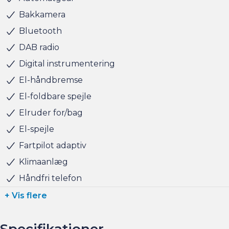
Bakkamera
Fragus garantiordning tilbydes
Bluetooth
DAB radio
Husk at booke en forudgående aftale om besigtigelse
Digital instrumentering
eller prøvetur direkte via am.dk eller på telefon 36 93 15
00 så er bilen gjort klar, når du kommer, og der er tid til
El-håndbremse
at snakke om handlen efterfølgende.
El-foldbare spejle
Elruder for/bag
Altid 150 brugte biler på lager !
El-spejle
BILEN STÅR HOS ANDERSEN & MARTINI - TAASTRUP
Fartpilot adaptiv
Klimaanlæg
Håndfri telefon
+ Vis flere
Specifikationer