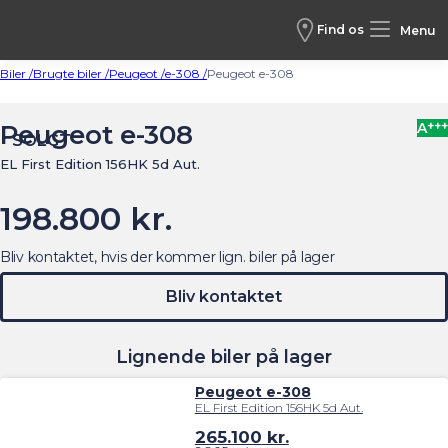
Find os
Menu
Biler /
Brugte biler /
Peugeot /
e-308 /
Peugeot e-308
+++
Peugeot e-308
A
SOLGT
EL First Edition 156HK 5d Aut.
198.800 kr.
Bliv kontaktet, hvis der kommer lign. biler på lager
Bliv kontaktet
Lignende biler på lager
Peugeot e-308
EL First Edition 156HK 5d Aut.
265.100
kr.