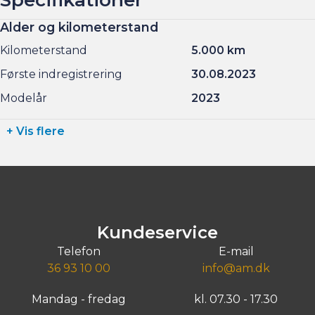
Alder og kilometerstand
Kilometerstand
5.000 km
Første indregistrering
30.08.2023
Modelår
2023
+ Vis flere
Kundeservice
Telefon
E-mail
36 93 10 00
info@am.dk
Mandag - fredag
kl. 07.30 - 17.30