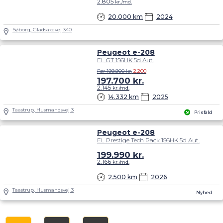
2.805
kr./md.
20.000 km
2024
Søborg, Gladsaxevej 340
Peugeot e-208
EL GT 156HK 5d Aut.
Før 199.900 kr.
2.200
197.700
kr.
2.145
kr./md.
14.332 km
2025
Taastrup, Husmandsvej 3
Prisfald
Peugeot e-208
EL Prestige Tech Pack 156HK 5d Aut.
199.990
kr.
2.166
kr./md.
2.500 km
2026
Taastrup, Husmandsvej 3
Nyhed