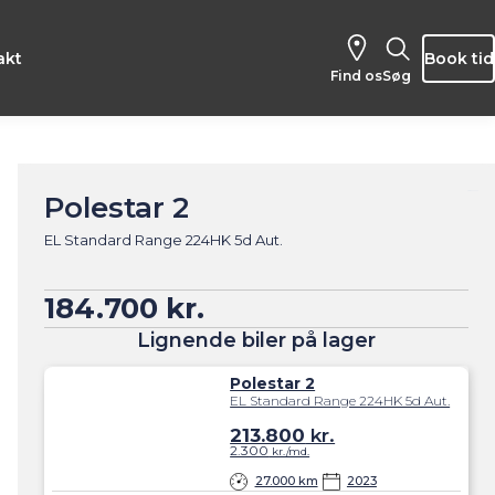
akt
Book tid
Find os
Søg
Polestar 2
EL Standard Range 224HK 5d Aut.
184.700 kr.
Lignende biler på lager
Polestar 2
EL Standard Range 224HK 5d Aut.
213.800
kr.
2.300
kr./md.
27.000 km
2023