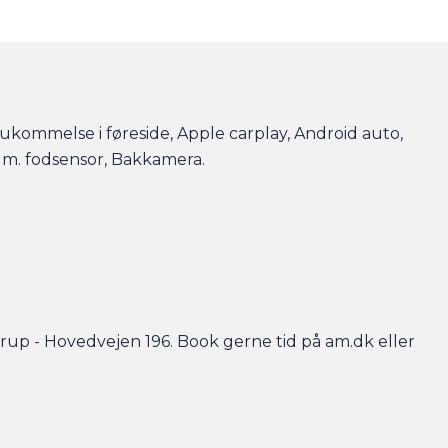
hukommelse i føreside, Apple carplay, Android auto,
p m. fodsensor, Bakkamera.
trup - Hovedvejen 196. Book gerne tid på am.dk eller
kring og fast forrentede billån.