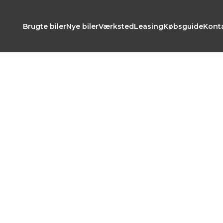
Brugte biler
Nye biler
Værksted
Leasing
Købsguide
Kont