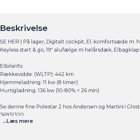
Beskrivelse
SE HER | På lager, Digitalt cockpit, El. komfortsæde m. 
Keyless start & go, 19" alufælge m helårsdæk, Elbagkla
Elbilsinfo:
Rækkevidde: (WLTP): 442 km
Hjemmeladning: 11 kw (8 timer)
Hurtigladning: 136 kw (10-80% = 26 min)
Se denne fine Polestar 2 hos Andersen og Martini i Glos
36931320.
...Læs mere
Husk vi tilbyder udvidet tryghed med Fragus garantiforsi