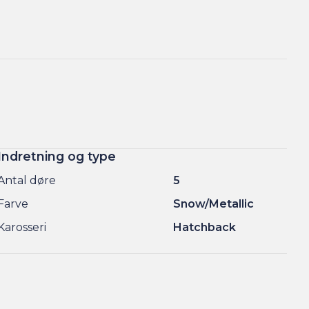
Indretning og type
Antal døre
5
Farve
Snow/Metallic
Karosseri
Hatchback