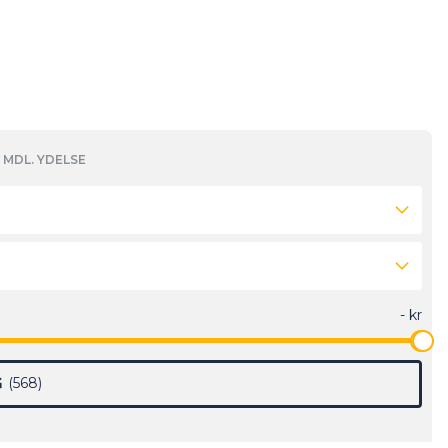
MDL. YDELSE
G
568