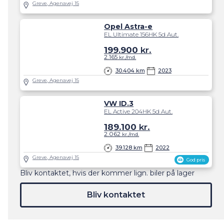
Greve, Agenavej 15
Opel Astra-e
EL Ultimate 156HK 5d Aut.
199.900
kr.
2.165
kr./md.
30.404 km
2023
Greve, Agenavej 15
VW ID.3
EL Active 204HK 5d Aut.
189.100
kr.
2.062
kr./md.
39.128 km
2022
Greve, Agenavej 15
God pris
Bliv kontaktet, hvis der kommer lign. biler på lager
Bliv kontaktet