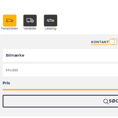
Personbiler
Varebiler
Leasing
KONTANT
Bilmærke
Model
SØ