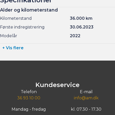
Alder og kilometerstand
Kilometerstand
36.000 km
Første indregistrering
30.06.2023
Modelår
2022
+ Vis flere
Kundeservice
Telefon
E-mail
36 93 10 00
info@am.dk
Mandag - fredag
kl. 07.30 - 17.30