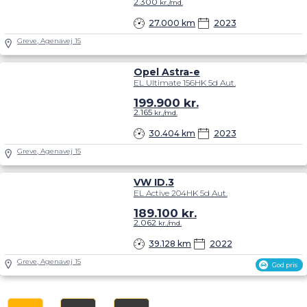
2.300
kr./md.
27.000 km
2023
Greve, Agenavej 15
Opel Astra-e
EL Ultimate 156HK 5d Aut.
199.900
kr.
2.165
kr./md.
30.404 km
2023
Greve, Agenavej 15
VW ID.3
EL Active 204HK 5d Aut.
189.100
kr.
2.062
kr./md.
39.128 km
2022
Greve, Agenavej 15
God pris