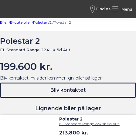
Find os
Menu
Biler /
Brugte biler /
Polestar /
2 /
Polestar 2
Polestar 2
EL Standard Range 224HK 5d Aut.
199.600 kr.
Bliv kontaktet, hvis der kommer lign. biler på lager
Bliv kontaktet
Lignende biler på lager
Polestar 2
EL Standard Range 224HK 5d Aut.
213.800
kr.