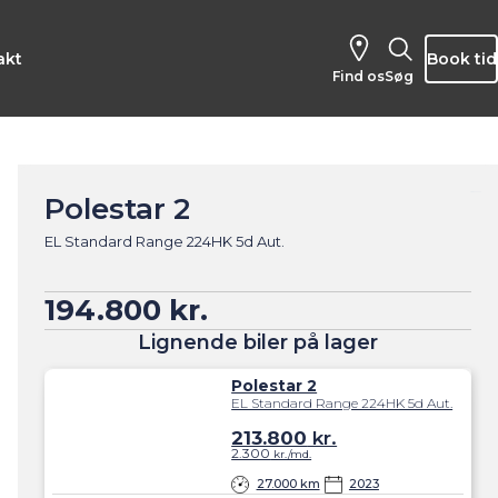
akt
Book tid
Find os
Søg
Polestar 2
EL Standard Range 224HK 5d Aut.
194.800 kr.
Lignende biler på lager
Polestar 2
EL Standard Range 224HK 5d Aut.
213.800
kr.
2.300
kr./md.
27.000 km
2023