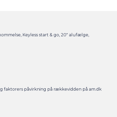
kommelse, Keyless start & go, 20" alufælge,
r og faktorers påvirkning på rækkevidden på am.dk
- så er bilen gjort klar, når du kommer, og der er
en efterfølgende.