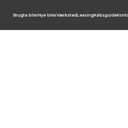
Brugte biler
Nye biler
Værksted
Leasing
Købsguide
Kont