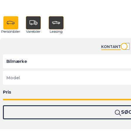
Personbiler
Varebiler
Leasing
KONTANT
Bilmærke
Model
SØ