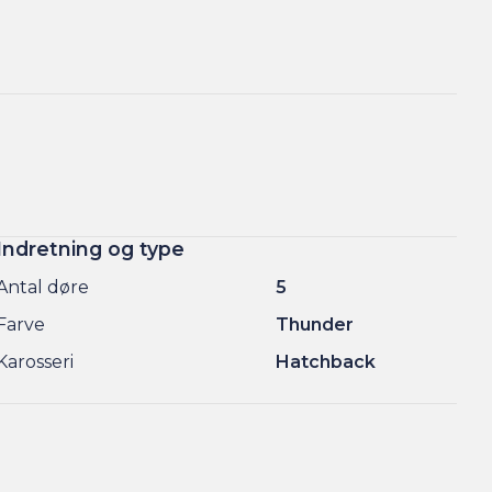
Indretning og type
Antal døre
5
Farve
Thunder
Karosseri
Hatchback