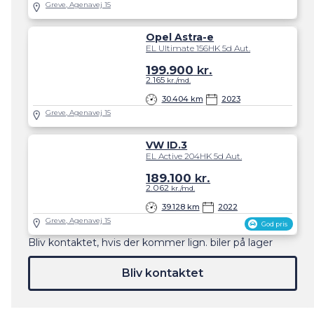
Greve, Agenavej 15
Opel Astra-e
EL Ultimate 156HK 5d Aut.
199.900
kr.
2.165
kr./md.
30.404 km
2023
Greve, Agenavej 15
VW ID.3
EL Active 204HK 5d Aut.
189.100
kr.
2.062
kr./md.
39.128 km
2022
Greve, Agenavej 15
God pris
Bliv kontaktet, hvis der kommer lign. biler på lager
Bliv kontaktet