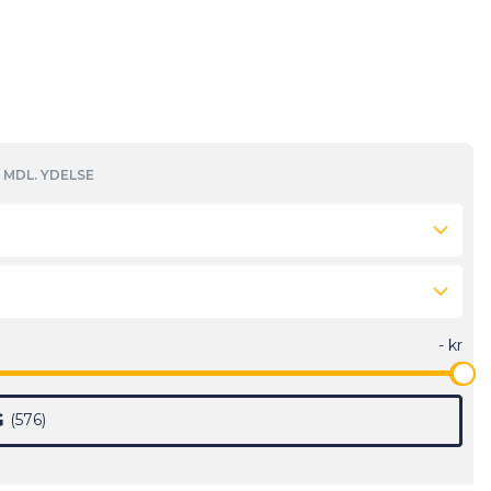
MDL. YDELSE
G
576