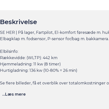
Beskrivelse
SE HER | På lager, Fartpilot, El-komfort føresæde m. hu
Elbagklap m. fodsensor, P-sensor for/bag m. bakkamera.
Elbilsinfo:
Rækkevidde: (WLTP): 442 km
Hjemmeladning: 11 kw (8 timer)
Hurtigladning: 136 kw (10-80% = 26 min)
Se flere billeder, få et overblik over totalomkostninge
...Læs mere
Husk at booke en forudgående aftale her eller via am.dk 
sat tid af med en salgskonsulent til at snakke om handl