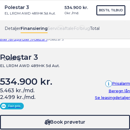
Polestar 3
534.900 kr.
Find os
Menu
BESTIL TILBUD
0
kr./md.
EL LRDM AWD 489HK 5d Aut.
Detaljer
Finansiering
Serviceaftale
Forbrug
Total
Biler /
Brugte biler /
Polestar /
Polestar 3
Polestar 3
Leasing
EL LRDM AWD 489HK 5d Aut.
534.900 kr.
Prisalarm
5.463 kr./md.
Beregn lån
2.499 kr./md.
Se leasingdetaljer
Fair pris
Book prøvetur