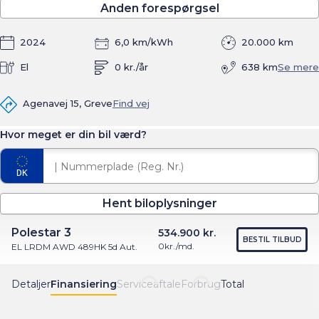
Anden forespørgsel
2024
6,0 km/kWh
20.000 km
El
0 kr./år
638 km
Se mere
Agenavej 15, Greve
Find vej
Hvor meget er din bil værd?
Hent biloplysninger
Polestar 3
534.900 kr.
BESTIL TILBUD
0
kr./md.
EL LRDM AWD 489HK 5d Aut.
Detaljer
Finansiering
Serviceaftale
Forbrug
Total