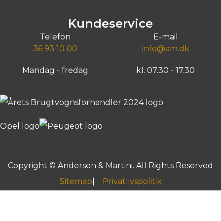
lån
5.314
Billån
3.934
kr./md.
kr.
519.900
kr.
379.70
ntant
Kontant
Kundeservice
Greve, Agenavej 15
Greve, Agenavej 15
Telefon
E-mail
36 93 10 00
info@am.dk
Mandag - fredag
kl. 07.30 - 17.30
Copyright © Andersen & Martini. All Rights Reserved
Sitemap
Privatlivspolitik