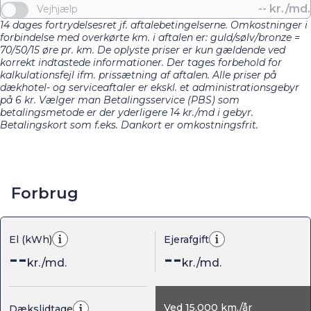
--
kr./md.
Vejhjælp
14 dages fortrydelsesret jf. aftalebetingelserne. Omkostninger i
forbindelse med overkørte km. i aftalen er: guld/sølv/bronze =
70/50/15 øre pr. km. De oplyste priser er kun gældende ved
korrekt indtastede informationer. Der tages forbehold for
kalkulationsfejl ifm. prissætning af aftalen. Alle priser på
dækhotel- og serviceaftaler er ekskl. et administrationsgebyr
på 6 kr. Vælger man Betalingsservice (PBS) som
betalingsmetode er der yderligere 14 kr./md i gebyr.
Betalingskort som f.eks. Dankort er omkostningsfrit.
Forbrug
El (kWh)
Ejerafgift
--
--
kr./md.
kr./md.
Ved
15.000
km./år
Dækslidtage