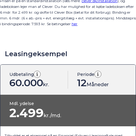
Prisen er på en standardinstallation (læs mere:
clever.dk/installation
), og
ladeboksen lejer man af Clever. Du har mulighed for at købe ladeboksen efter
6 mdr. for 2.499 kr. og skifte til Clever Box (betal for dit forbrug). Binding er
min. 6 mdr. (6 x ab.-pris + evt. energitillæg + evt. installationspris).
Mindstepris
i bindingsperiode:
7.593
kr.
Se betingelser
her
.
Leasingeksempel
Udbetaling
Periode
60.000
12
kr.
Måneder
Mdl. ydelse
2.499
kr./md.
Tilbuddet er et eksempel på en Finansiel (Erhverv) leasingaftale med