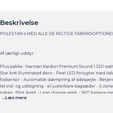
Beskrivelse
POLESTAR 4 MED ALLE DE RIGTIGE FABRIKSOPTIONER
Af særligt udstyr :
Plus pakke : Harman Kardon Premium Sound 1.320 watt, 1
Star knit illuminated deco - Pixel LED-forlygter med
fodsensor - Automatisk dæmpning af sidespejle - Betje
let ind- og udstigning - el-justerbare bagsæder - 3-zoner
pakke : Pilot Assist - Lane change assist - 360º kamera m
...Læs mere
panoramaglastsg - trådløs mobilopladning - Apple CarPlay
Elbilsinfo: