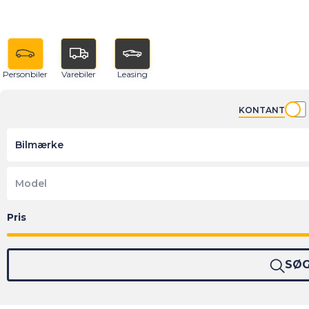
Personbiler
Varebiler
Leasing
KONTANT
Bilmærke
Model
SØ