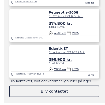
Greve, Agenavej 15
Leasing
Peugeot e-5008
EL GT Pack 210HK 5d Aut.
374.800
kr.
3.885
kr./md.
4.500 km
2025
Søborg, Gladsaxevej 340
Exlantix ET
EL Advanced 313HK 5d Aut.
399.900
kr.
4.133
kr./md.
7.000 km
2026
Taastrup, Husmandsvej 3
Demo
Bliv kontaktet, hvis der kommer lign. biler på lager
Bliv kontaktet