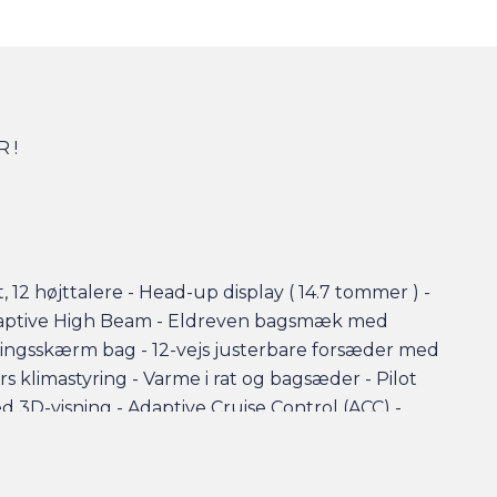
 !
2 højttalere - Head-up display ( 14.7 tommer ) -
 Adaptive High Beam - Eldreven bagsmæk med
ningsskærm bag - 12-vejs justerbare forsæder med
s klimastyring - Varme i rat og bagsæder - Pilot
ed 3D-visning - Adaptive Cruise Control (ACC) -
 (trådløs) - 21" alufælge - o.m.a.