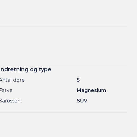
Indretning og type
Antal døre
5
Farve
Magnesium
Karosseri
SUV