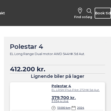
akt
Book tid
Find os
Søg
Polestar 4
EL Long Range Dual motor AWD 544HK 5d Aut.
412.200 kr.
Lignende biler på lager
Polestar 4
EL LRSM Plus Pilot 272HK 5d Aut.
379.700
kr.
3.934
kr./md.
13.000 km
2024