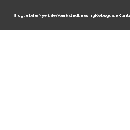
Brugte biler
Nye biler
Værksted
Leasing
Købsguide
Kont