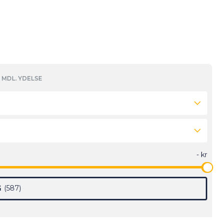
MDL. YDELSE
G
587