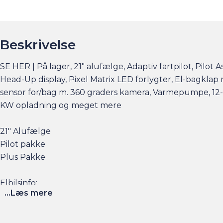
Beskrivelse
SE HER | På lager, 21" alufælge, Adaptiv fartpilot, Pilo
Head-Up display, Pixel Matrix LED forlygter, El-bagkla
sensor for/bag m. 360 graders kamera, Varmepumpe, 12-v
KW opladning og meget mere
21" Alufælge
Pilot pakke
Plus Pakke
Elbilsinfo:
...Læs mere
Rækkevidde: (WLTP): 600 km
Hjemmeladning: 11 kw/3 faser (ca. 10 timer)
Hjemmeladning: 22 kw/3 faser (ca. 5 timer)