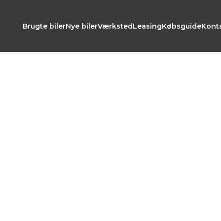
Brugte biler
Nye biler
Værksted
Leasing
Købsguide
Kont