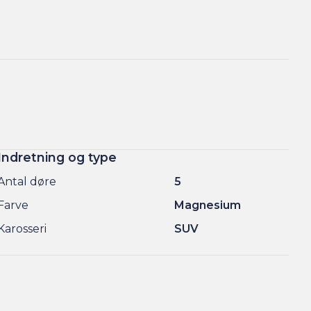
Indretning og type
Antal døre
5
Farve
Magnesium
Karosseri
SUV