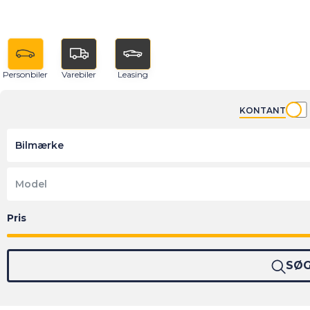
Personbiler
Varebiler
Leasing
KONTANT
Bilmærke
Model
SØ