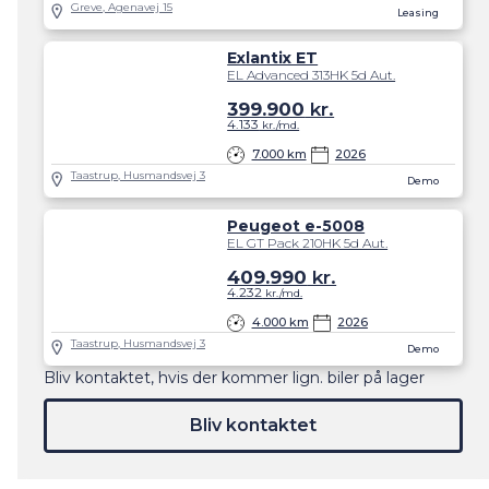
Greve, Agenavej 15
Leasing
Exlantix ET
EL Advanced 313HK 5d Aut.
399.900
kr.
4.133
kr./md.
7.000 km
2026
Taastrup, Husmandsvej 3
Demo
Peugeot e-5008
EL GT Pack 210HK 5d Aut.
409.990
kr.
4.232
kr./md.
4.000 km
2026
Taastrup, Husmandsvej 3
Demo
Bliv kontaktet, hvis der kommer lign. biler på lager
Bliv kontaktet