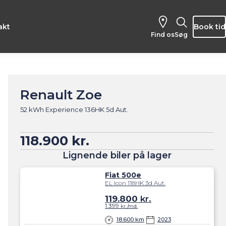
akt
Book tid
Find os
Søg
Renault Zoe
52 kWh Experience 136HK 5d Aut.
118.900 kr.
Lignende biler på lager
Fiat 500e
EL Icon 118HK 3d Aut.
119.800
kr.
1.399
kr./md.
18.600 km
2023