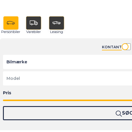
Personbiler
Varebiler
Leasing
KONTANT
Bilmærke
Model
SØ