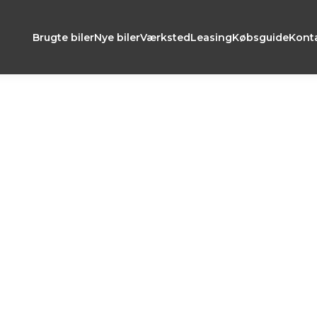
Brugte biler
Nye biler
Værksted
Leasing
Købsguide
Kont