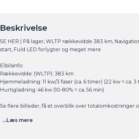
Beskrivelse
SE HER | På lager, WLTP rækkevidde 383 km, Navigation, 
start, Fuld LED forlygter og meget mere
Elbilsinfo:
Rækkevidde: (WLTP): 383 km
Hjemmeladning: 11 kw/3 faser (ca. 6 timer) (22 kw = ca. 3 
Hurtigladning: 46 kw (10-80% = ca. 56 min)
Se flere billeder, få et overblik over totalomkostninge
...Læs mere
Husk at booke en forudgående aftale her eller via am.dk 
sat tid af med en salgskonsulent til at snakke om handl