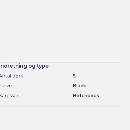
Indretning og type
Antal døre
5
Farve
Black
Karosseri
Hatchback