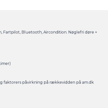
Fartpilot, Bluetooth, Aircondition. Nøglefri døre +
timer)
r og faktorers påvirkning på rækkevidden på am.dk
- så er bilen gjort klar, når du kommer, og der er
en efterfølgende.