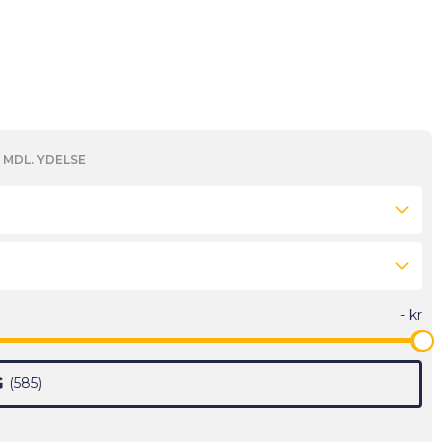
MDL. YDELSE
G
585