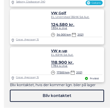
Søborg, Gladsaxevej 340
God pris
VW Golf
EL Unlimited 136HK 5d Aut.
124.580
kr.
1.854
kr./md.
54.000 km
2021
Greve, Agenavej 15
VW e-up
EL 83HK 5d Aut.
118.900
kr.
1.784
kr./md.
17.500 km
2021
Greve, Agenavej 15
Prisfald
Bliv kontaktet, hvis der kommer lign. biler på lager
Bliv kontaktet